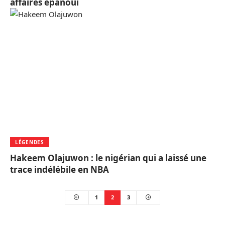
affaires épanoui
LÉGENDES
Hakeem Olajuwon : le nigérian qui a laissé une
trace indélébile en NBA
1
2
3