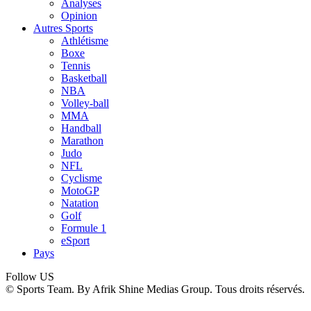
Analyses
Opinion
Autres Sports
Athlétisme
Boxe
Tennis
Basketball
NBA
Volley-ball
MMA
Handball
Marathon
Judo
NFL
Cyclisme
MotoGP
Natation
Golf
Formule 1
eSport
Pays
Follow US
© Sports Team. By Afrik Shine Medias Group. Tous droits réservés.