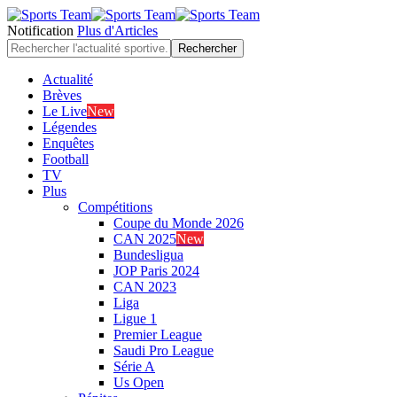
Notification
Plus d'Articles
Actualité
Brèves
Le Live
New
Légendes
Enquêtes
Football
TV
Plus
Compétitions
Coupe du Monde 2026
CAN 2025
New
Bundesligua
JOP Paris 2024
CAN 2023
Liga
Ligue 1
Premier League
Saudi Pro League
Série A
Us Open