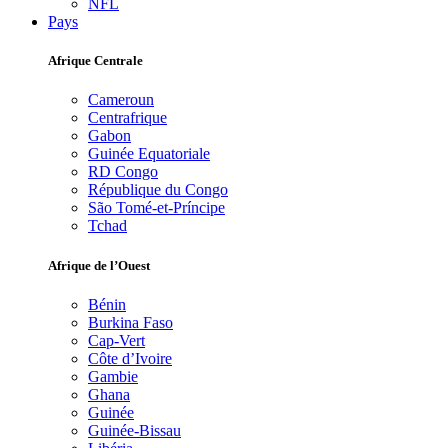
NFL
Pays
Afrique Centrale
Cameroun
Centrafrique
Gabon
Guinée Equatoriale
RD Congo
République du Congo
São Tomé-et-Príncipe
Tchad
Afrique de l’Ouest
Bénin
Burkina Faso
Cap-Vert
Côte d’Ivoire
Gambie
Ghana
Guinée
Guinée-Bissau