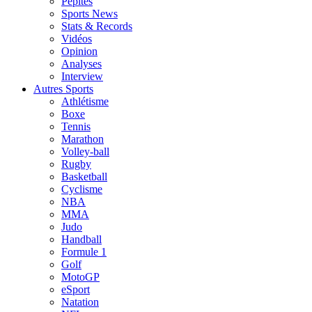
Pépites
Sports News
Stats & Records
Vidéos
Opinion
Analyses
Interview
Autres Sports
Athlétisme
Boxe
Tennis
Marathon
Volley-ball
Rugby
Basketball
Cyclisme
NBA
MMA
Judo
Handball
Formule 1
Golf
MotoGP
eSport
Natation