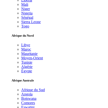
Libéria
Mali
Niger
Nigeria
Sénégal
Sierra Leone
Togo
Afrique du Nord
Libye
Maroc
Mauritanie
Moyen-Orient
Tunisie
Algérie
Égypte
Afrique Australe
Afrique du Sud
Angola
Botswana
Comores
Eswatini