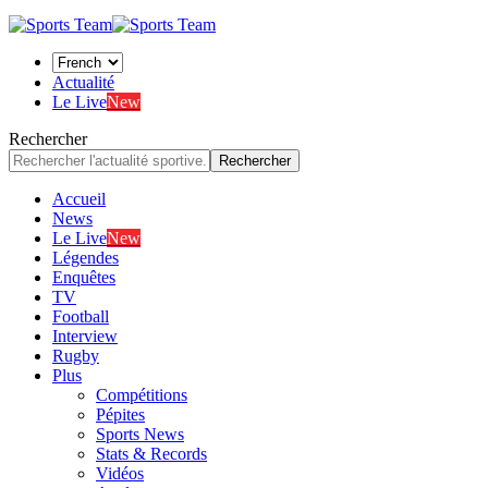
Actualité
Le Live
New
Rechercher
Accueil
News
Le Live
New
Légendes
Enquêtes
TV
Football
Interview
Rugby
Plus
Compétitions
Pépites
Sports News
Stats & Records
Vidéos