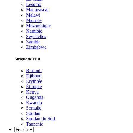
Lesotho
Madagascar
Malawi
Maurice
Mozambique
Namibie
Seychelles
Zambie
Zimbabwe
Afrique de l’Est
Burundi
Djibouti
Érythrée
Éthiopie
Kenya
Ouganda
Rwanda
Somalie
Soudan
Soudan du Sud
Tanzanie