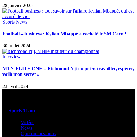
28 janvier 2025
Sports News
Football – business : Kylian Mbappé a racheté le SM Caen !
30 juillet 2024
Interview
MTN ELITE ONE – Richmond Nji : « prier, travailler, espérer,
voilà mon secret »
23 avril 2024
Sports Team
Vidéos
News
Qui sommes-nous