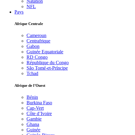
Natation
NFL
Pays
Afrique Centrale
Cameroun
Centrafrique
Gabon
Guinée Equatoriale
RD Congo
République du Congo
São Tomé-et-Príncipe
Tchad
Afrique de l’Ouest
Bénin
Burkina Faso
Cap-Vert
Côte d’Ivoire
Gambie
Ghana
Guinée