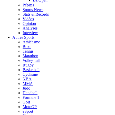
Us Open
Pépites
Sports News
Stats & Records
Vidéos
Opinion
Analyses
Interview
Autres Sports
Athlétisme
Boxe
Tennis
Marathon
Volley-ball
Rugby
Basketball
Cyclisme
NBA
MMA
Judo
Handball
Formule 1
Golf
MotoGP
eSport