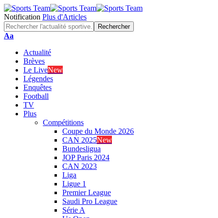
Notification
Plus d'Articles
Font
Aa
Resizer
Actualité
Brèves
Le Live
New
Légendes
Enquêtes
Football
TV
Plus
Compétitions
Coupe du Monde 2026
CAN 2025
New
Bundesligua
JOP Paris 2024
CAN 2023
Liga
Ligue 1
Premier League
Saudi Pro League
Série A