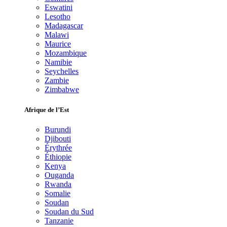
Eswatini
Lesotho
Madagascar
Malawi
Maurice
Mozambique
Namibie
Seychelles
Zambie
Zimbabwe
Afrique de l’Est
Burundi
Djibouti
Érythrée
Éthiopie
Kenya
Ouganda
Rwanda
Somalie
Soudan
Soudan du Sud
Tanzanie