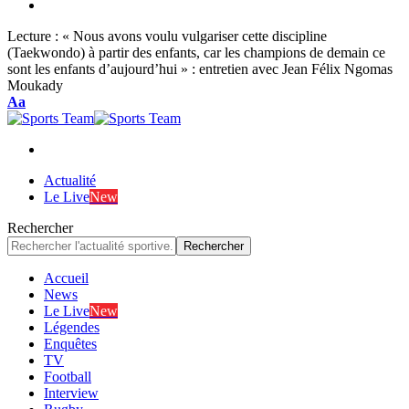
Lecture :
« Nous avons voulu vulgariser cette discipline
(Taekwondo) à partir des enfants, car les champions de demain ce
sont les enfants d’aujourd’hui » : entretien avec Jean Félix Ngomas
Moukady
Font
Aa
Resizer
Actualité
Le Live
New
Rechercher
Accueil
News
Le Live
New
Légendes
Enquêtes
TV
Football
Interview