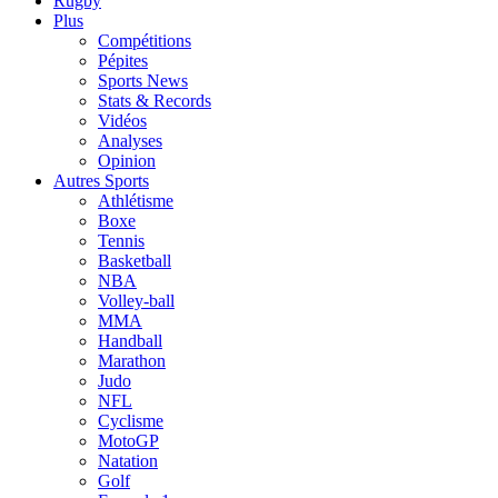
Rugby
Plus
Compétitions
Pépites
Sports News
Stats & Records
Vidéos
Analyses
Opinion
Autres Sports
Athlétisme
Boxe
Tennis
Basketball
NBA
Volley-ball
MMA
Handball
Marathon
Judo
NFL
Cyclisme
MotoGP
Natation
Golf