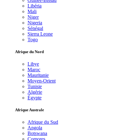
Guinée-Bissau
Libéria
Mali
Niger
Nigeria
Sénégal
Sierra Leone
Togo
Afrique du Nord
Libye
Maroc
Mauritanie
Moyen-Orient
Tunisie
Algérie
Égypte
Afrique Australe
Afrique du Sud
Angola
Botswana
Comores