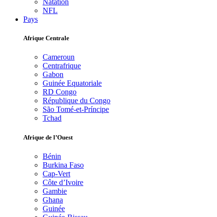
Natation
NFL
Pays
Afrique Centrale
Cameroun
Centrafrique
Gabon
Guinée Equatoriale
RD Congo
République du Congo
São Tomé-et-Príncipe
Tchad
Afrique de l’Ouest
Bénin
Burkina Faso
Cap-Vert
Côte d’Ivoire
Gambie
Ghana
Guinée