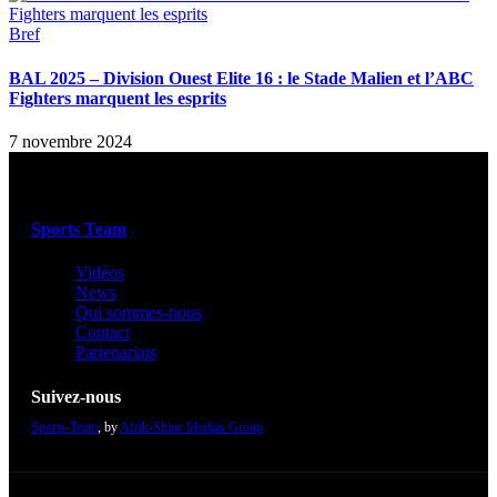
Bref
BAL 2025 – Division Ouest Elite 16 : le Stade Malien et l’ABC
Fighters marquent les esprits
7 novembre 2024
Sports Team
Vidéos
News
Qui sommes-nous
Contact
Partenariats
Suivez-nous
Sports-Team
, by
Afrik-Shine Medias Group