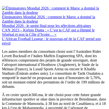
Éliminatoires Mondial 2026 : comment le Maroc a dominé la
Zambie dans la douleur
Mondial 2026 : le sprint final pour les sélections africaines
CAN 2023 – Krépin Diatta : « C’est la CAF qui a éliminé le
Sénégal et non la Côte d’Ivoire… »
L’African Football League : le nouveau-né de la CAF prend son
envol
Les autres membres du consortium choisi sont l’Australien Rider
Levett Bucknall et l’italien Maffeis Engineering SPA, dont les
références comprennent des projets de grande envergure, dont
l’aéroport international d’Heathrow (Angleterre), le Stade de la
Meinau (France), la Lusail Sports Arena ou encore le Khalifa
Stadium (Émirats arabes unis). Le consortium de Tarik Oualalou a
remporté le marché en proposant un taux d’honoraires de 5,70%,
soit un montant estimé des prestations de l’ordre de 199 millions de
dirhams.
À en croire sport.le360.ma, le site choisi pour cette future grande
infrastructure sportive se situe dans la province de Benslimane, dans
la Commune de Mansouria, à 38 km au nord de Casablanca, et à 18
km à l’est de Mohammedia, à proximité de l’aéroport de