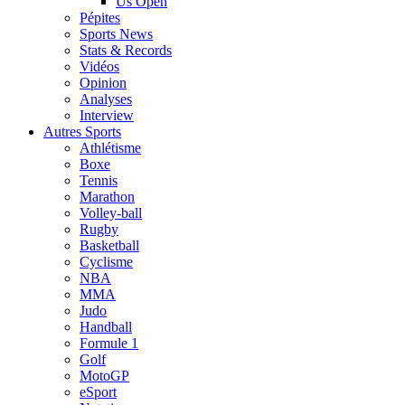
Us Open
Pépites
Sports News
Stats & Records
Vidéos
Opinion
Analyses
Interview
Autres Sports
Athlétisme
Boxe
Tennis
Marathon
Volley-ball
Rugby
Basketball
Cyclisme
NBA
MMA
Judo
Handball
Formule 1
Golf
MotoGP
eSport