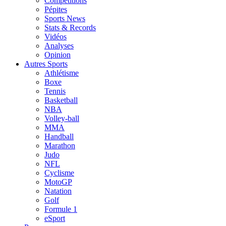
Compétitions
Pépites
Sports News
Stats & Records
Vidéos
Analyses
Opinion
Autres Sports
Athlétisme
Boxe
Tennis
Basketball
NBA
Volley-ball
MMA
Handball
Marathon
Judo
NFL
Cyclisme
MotoGP
Natation
Golf
Formule 1
eSport