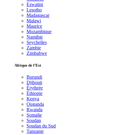
Eswatini
Lesotho
Madagascar
Malawi
Maurice
Mozambique
Namibie
Seychelles
Zambie
Zimbabwe
Afrique de l’Est
Burundi
Djibouti
Érythrée
Éthiopie
Kenya
Ouganda
Rwanda
Somalie
Soudan
Soudan du Sud
Tanzanie