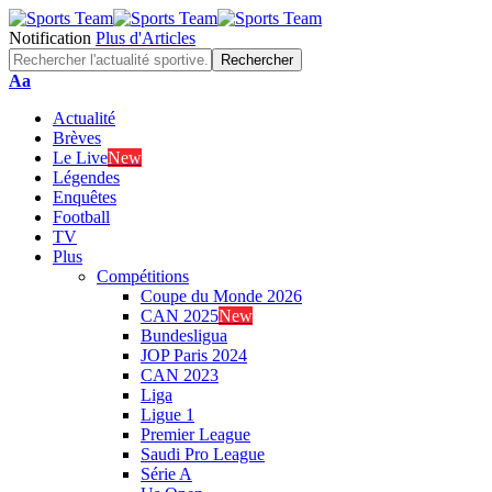
Notification
Plus d'Articles
Font
Aa
Resizer
Actualité
Brèves
Le Live
New
Légendes
Enquêtes
Football
TV
Plus
Compétitions
Coupe du Monde 2026
CAN 2025
New
Bundesligua
JOP Paris 2024
CAN 2023
Liga
Ligue 1
Premier League
Saudi Pro League
Série A