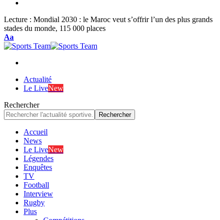
Lecture :
Mondial 2030 : le Maroc veut s’offrir l’un des plus grands
stades du monde, 115 000 places
Font
Aa
Resizer
Actualité
Le Live
New
Rechercher
Accueil
News
Le Live
New
Légendes
Enquêtes
TV
Football
Interview
Rugby
Plus