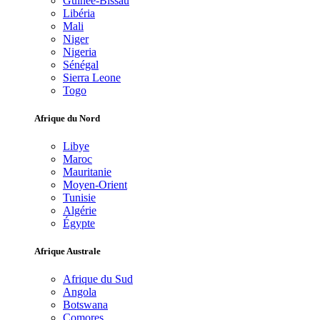
Guinée-Bissau
Libéria
Mali
Niger
Nigeria
Sénégal
Sierra Leone
Togo
Afrique du Nord
Libye
Maroc
Mauritanie
Moyen-Orient
Tunisie
Algérie
Égypte
Afrique Australe
Afrique du Sud
Angola
Botswana
Comores