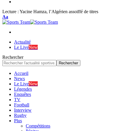
Lecture :
Yacine Hamza, l’Algérien assoiffé de titres
Font
Aa
Resizer
Actualité
Le Live
New
Rechercher
Accueil
News
Le Live
New
Légendes
Enquêtes
TV
Football
Interview
Rugby
Plus
Compétitions