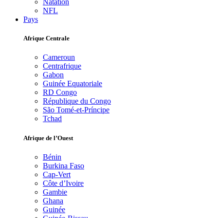
Natation
NFL
Pays
Afrique Centrale
Cameroun
Centrafrique
Gabon
Guinée Equatoriale
RD Congo
République du Congo
São Tomé-et-Príncipe
Tchad
Afrique de l’Ouest
Bénin
Burkina Faso
Cap-Vert
Côte d’Ivoire
Gambie
Ghana
Guinée