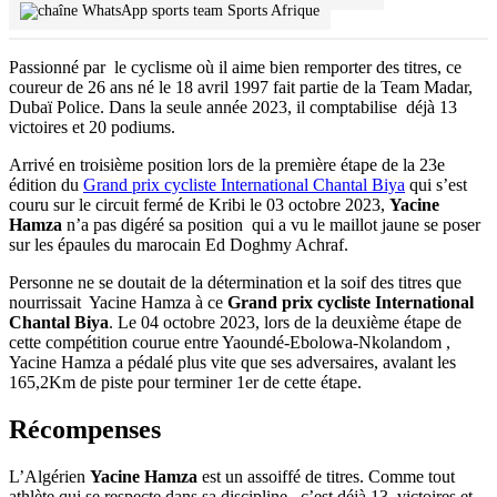
Sports Afrique
Passionné par le cyclisme où il aime bien remporter des titres, ce
coureur de 26 ans né le 18 avril 1997 fait partie de la Team Madar,
Dubaï Police. Dans la seule année 2023, il comptabilise déjà 13
victoires et 20 podiums.
Arrivé en troisième position lors de la première étape de la 23e
édition du
Grand prix cycliste International Chantal Biya
qui s’est
couru sur le circuit fermé de Kribi le 03 octobre 2023,
Yacine
Hamza
n’a pas digéré sa position qui a vu le maillot jaune se poser
sur les épaules du marocain Ed Doghmy Achraf.
Personne ne se doutait de la détermination et la soif des titres que
nourrissait Yacine Hamza à ce
Grand prix cycliste International
Chantal Biya
. Le 04 octobre 2023, lors de la deuxième étape de
cette compétition courue entre Yaoundé-Ebolowa-Nkolandom ,
Yacine Hamza a pédalé plus vite que ses adversaires, avalant les
165,2Km de piste pour terminer 1er de cette étape.
Récompenses
L’Algérien
Yacine Hamza
est un assoiffé de titres. Comme tout
athlète qui se respecte dans sa discipline, c’est déjà 13 victoires et