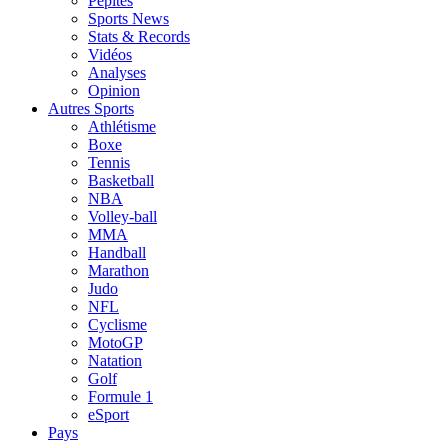
Pépites
Sports News
Stats & Records
Vidéos
Analyses
Opinion
Autres Sports
Athlétisme
Boxe
Tennis
Basketball
NBA
Volley-ball
MMA
Handball
Marathon
Judo
NFL
Cyclisme
MotoGP
Natation
Golf
Formule 1
eSport
Pays