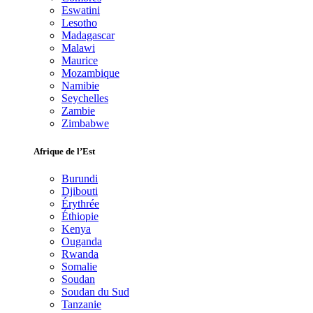
Eswatini
Lesotho
Madagascar
Malawi
Maurice
Mozambique
Namibie
Seychelles
Zambie
Zimbabwe
Afrique de l’Est
Burundi
Djibouti
Érythrée
Éthiopie
Kenya
Ouganda
Rwanda
Somalie
Soudan
Soudan du Sud
Tanzanie