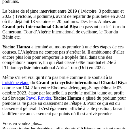
podiums.
La baisse de régime intervient entre 2019 ( 1victoire, 3 podiums) et
2022 ( 1victoire, 3 podiums), avant de repartir de plus belle en 2023
où il a déjà fait 13 victoires et 20 podiums. Des Jeux Arabes au
Grand prix International Chantal Biya
en passant par le Tour du
Cameroun, Tour d’Algérie International de cyclisme, le Tour du
Bénin etc.
Yacine Hamza
a terminé au moins premier à une des étapes de ces
courses. L’Algérien ne compte pas s’arrêter là. Il ambitionne d’aller
encore plus loin pour remporter le trophée final dans une des
compétitions majeure, lui qui était classé 649e mondial et 24e à
l’Union cycliste International Africa Tour (Uci) en 2022.
Même s’il est vrai qu’il n’a pas brillé comme il le souhait à la
troisième étape
du
Grand prix cycliste international Chantal Biya
courue sur 104,2 km entre Ebolowa -Mengong-Sangmélima le 05
octobre 2023, étape par laquelle il a perdu le maillot jaune au profit
du Slovaque
Pavol Rovder
,
Yacine Hamza
a glissé du podium pour
prendre la 4e place au classement de l’étape 3. Pour ce qui est du
classement général il s’est également affiché à la 4e position, faisant
la différence au classement par points où il est arrivé premier.
Vous en voulez plus...
Recevez toutes les dernières infos Sports d'Afrique, pour tout savoir