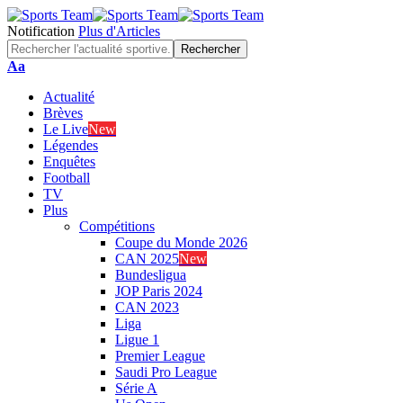
Notification
Plus d'Articles
Font
Aa
Resizer
Actualité
Brèves
Le Live
New
Légendes
Enquêtes
Football
TV
Plus
Compétitions
Coupe du Monde 2026
CAN 2025
New
Bundesligua
JOP Paris 2024
CAN 2023
Liga
Ligue 1
Premier League
Saudi Pro League
Série A