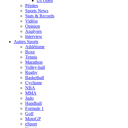
Us Open
Pépites
Sports News
Stats & Records
Vidéos
Opinion
Analyses
Interview
Autres Sports
Athlétisme
Boxe
Tennis
Marathon
Volley-ball
Rugby
Basketball
Cyclisme
NBA
MMA
Judo
Handball
Formule 1
Golf
MotoGP
eSport