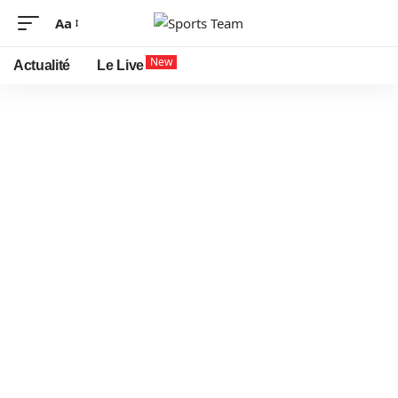
Aa
New
Actualité
Le Live