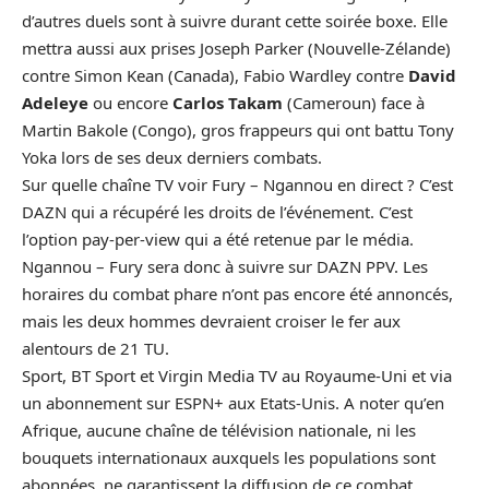
d’autres duels sont à suivre durant cette soirée boxe. Elle
mettra aussi aux prises Joseph Parker (Nouvelle-Zélande)
contre Simon Kean (Canada), Fabio Wardley contre
David
Adeleye
ou encore
Carlos Takam
(Cameroun) face à
Martin Bakole (Congo), gros frappeurs qui ont battu Tony
Yoka lors de ses deux derniers combats.
Sur quelle chaîne TV voir
Fury – Ngannou
en direct ? C’est
DAZN qui a récupéré les droits de l’événement. C’est
l’option pay-per-view qui a été retenue par le média.
Ngannou – Fury sera donc à suivre sur DAZN PPV. Les
horaires du combat phare n’ont pas encore été annoncés,
mais les deux hommes devraient croiser le fer aux
alentours de 21 TU.
Sport, BT Sport et Virgin Media TV au Royaume-Uni et via
un abonnement sur ESPN+ aux Etats-Unis. A noter qu’en
Afrique
, aucune chaîne de télévision nationale, ni les
bouquets internationaux auxquels les populations sont
abonnées, ne garantissent la diffusion de ce combat…