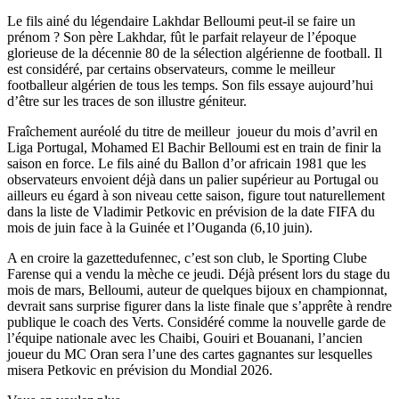
Le fils ainé du légendaire Lakhdar Belloumi peut-il se faire un
prénom ? Son père Lakhdar, fût le parfait relayeur de l’époque
glorieuse de la décennie 80 de la sélection algérienne de football. Il
est considéré, par certains observateurs, comme le meilleur
footballeur algérien de tous les temps. Son fils essaye aujourd’hui
d’être sur les traces de son illustre géniteur.
Fraîchement auréolé du titre de meilleur joueur du mois d’avril en
Liga Portugal, Mohamed El Bachir Belloumi est en train de finir la
saison en force. Le fils ainé du Ballon d’or africain 1981 que les
observateurs envoient déjà dans un palier supérieur au Portugal ou
ailleurs eu égard à son niveau cette saison, figure tout naturellement
dans la liste de Vladimir Petkovic en prévision de la date FIFA du
mois de juin face à la Guinée et l’Ouganda (6,10 juin).
A en croire la gazettedufennec, c’est son club, le Sporting Clube
Farense qui a vendu la mèche ce jeudi. Déjà présent lors du stage du
mois de mars, Belloumi, auteur de quelques bijoux en championnat,
devrait sans surprise figurer dans la liste finale que s’apprête à rendre
publique le coach des Verts. Considéré comme la nouvelle garde de
l’équipe nationale avec les Chaibi, Gouiri et Bouanani, l’ancien
joueur du MC Oran sera l’une des cartes gagnantes sur lesquelles
misera Petkovic en prévision du Mondial 2026.