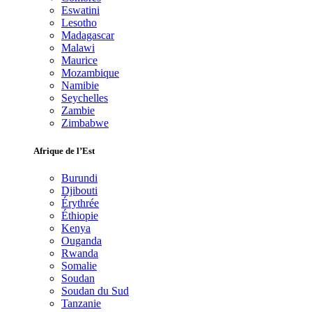
Eswatini
Lesotho
Madagascar
Malawi
Maurice
Mozambique
Namibie
Seychelles
Zambie
Zimbabwe
Afrique de l’Est
Burundi
Djibouti
Érythrée
Éthiopie
Kenya
Ouganda
Rwanda
Somalie
Soudan
Soudan du Sud
Tanzanie