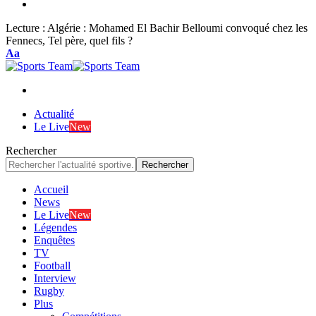
Lecture :
Algérie : Mohamed El Bachir Belloumi convoqué chez les
Fennecs, Tel père, quel fils ?
Font
Aa
Resizer
Actualité
Le Live
New
Rechercher
Accueil
News
Le Live
New
Légendes
Enquêtes
TV
Football
Interview
Rugby
Plus