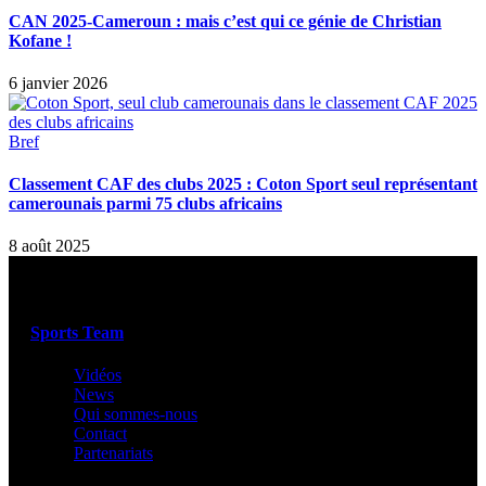
CAN 2025-Cameroun : mais c’est qui ce génie de Christian
Kofane !
6 janvier 2026
Bref
Classement CAF des clubs 2025 : Coton Sport seul représentant
camerounais parmi 75 clubs africains
8 août 2025
Sports Team
Vidéos
News
Qui sommes-nous
Contact
Partenariats