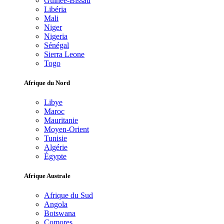
Guinée-Bissau
Libéria
Mali
Niger
Nigeria
Sénégal
Sierra Leone
Togo
Afrique du Nord
Libye
Maroc
Mauritanie
Moyen-Orient
Tunisie
Algérie
Égypte
Afrique Australe
Afrique du Sud
Angola
Botswana
Comores