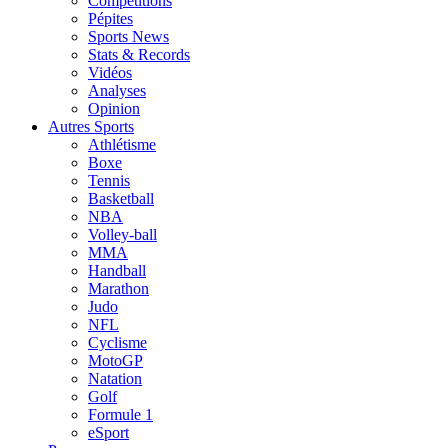
Compétitions
Pépites
Sports News
Stats & Records
Vidéos
Analyses
Opinion
Autres Sports
Athlétisme
Boxe
Tennis
Basketball
NBA
Volley-ball
MMA
Handball
Marathon
Judo
NFL
Cyclisme
MotoGP
Natation
Golf
Formule 1
eSport