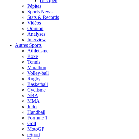
Us Open
Pépites
Sports News
Stats & Records
Vidéos
Opinion
Analyses
Interview
Autres Sports
Athlétisme
Boxe
Tennis
Marathon
Volley-ball
Rugby
Basketball
Cyclisme
NBA
MMA
Judo
Handball
Formule 1
Golf
MotoGP
eSport