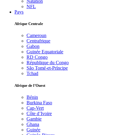
Natation
NFL
Pays
Afrique Centrale
Cameroun
Centrafrique
Gabon
Guinée Equatoriale
RD Congo
République du Congo
São Tomé-et-Príncipe
Tchad
Afrique de l’Ouest
Bénin
Burkina Faso
Cap-Vert
Côte d’Ivoire
Gambie
Ghana
Guinée