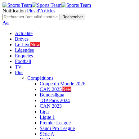
Notification
Plus d'Articles
Font
Aa
Resizer
Actualité
Brèves
Le Live
New
Légendes
Enquêtes
Football
TV
Plus
Compétitions
Coupe du Monde 2026
CAN 2025
New
Bundesligua
JOP Paris 2024
CAN 2023
Liga
Ligue 1
Premier League
Saudi Pro League
Série A