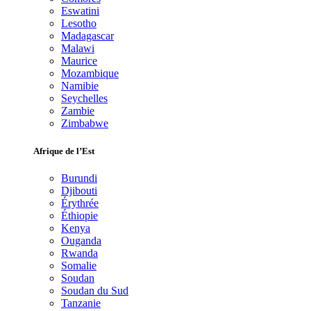
Eswatini
Lesotho
Madagascar
Malawi
Maurice
Mozambique
Namibie
Seychelles
Zambie
Zimbabwe
Afrique de l’Est
Burundi
Djibouti
Érythrée
Éthiopie
Kenya
Ouganda
Rwanda
Somalie
Soudan
Soudan du Sud
Tanzanie