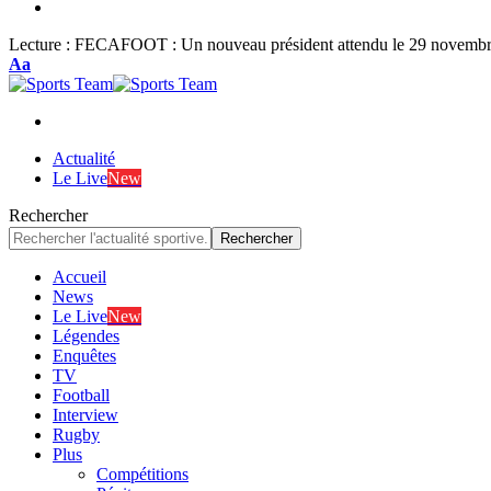
Lecture :
FECAFOOT : Un nouveau président attendu le 29 novemb
Font
Aa
Resizer
Actualité
Le Live
New
Rechercher
Accueil
News
Le Live
New
Légendes
Enquêtes
TV
Football
Interview
Rugby
Plus
Compétitions