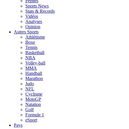
Pépites
Sports News
Stats & Records
Vidéos
Analyses
Opinion
Autres Sports
Athlétisme
Boxe
Tennis
Basketball
NBA
Volley-ball
MMA
Handball
Marathon
Judo
NFL
Cyclisme
MotoGP
Natation
Golf
Formule 1
eSport
Pays