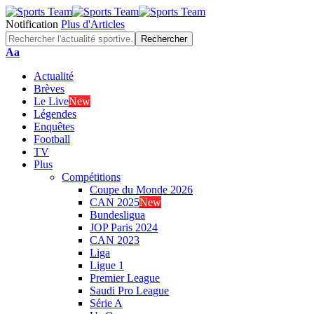
Notification
Plus d'Articles
Font
Aa
Resizer
Actualité
Brèves
Le Live
New
Légendes
Enquêtes
Football
TV
Plus
Compétitions
Coupe du Monde 2026
CAN 2025
New
Bundesligua
JOP Paris 2024
CAN 2023
Liga
Ligue 1
Premier League
Saudi Pro League
Série A