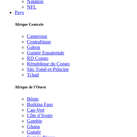
Natation
NFL
Pays
Afrique Centrale
Cameroun
Centrafrique
Gabon
Guinée Equatoriale
RD Congo
République du Congo
São Tomé-et-Príncipe
Tchad
Afrique de l’Ouest
Bénin
Burkina Faso
Cap-Vert
Côte d’Ivoire
Gambie
Ghana
Guinée