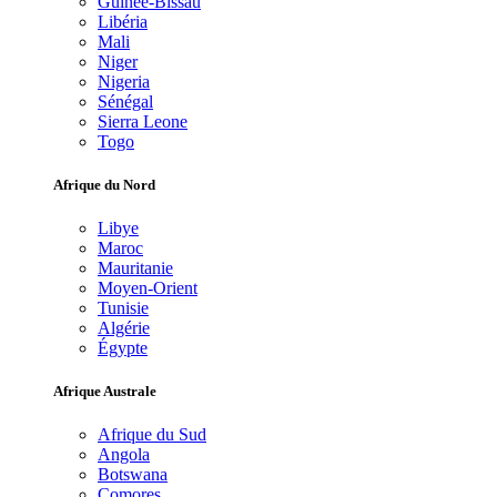
Guinée-Bissau
Libéria
Mali
Niger
Nigeria
Sénégal
Sierra Leone
Togo
Afrique du Nord
Libye
Maroc
Mauritanie
Moyen-Orient
Tunisie
Algérie
Égypte
Afrique Australe
Afrique du Sud
Angola
Botswana
Comores