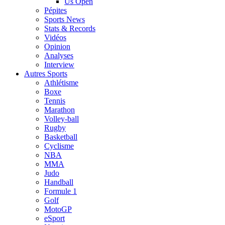
Us Open
Pépites
Sports News
Stats & Records
Vidéos
Opinion
Analyses
Interview
Autres Sports
Athlétisme
Boxe
Tennis
Marathon
Volley-ball
Rugby
Basketball
Cyclisme
NBA
MMA
Judo
Handball
Formule 1
Golf
MotoGP
eSport