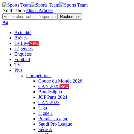
Notification
Plus d'Articles
Font
Aa
Resizer
Actualité
Brèves
Le Live
New
Légendes
Enquêtes
Football
TV
Plus
Compétitions
Coupe du Monde 2026
CAN 2025
New
Bundesligua
JOP Paris 2024
CAN 2023
Liga
Ligue 1
Premier League
Saudi Pro League
Série A