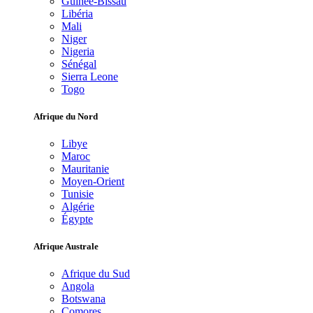
Guinée-Bissau
Libéria
Mali
Niger
Nigeria
Sénégal
Sierra Leone
Togo
Afrique du Nord
Libye
Maroc
Mauritanie
Moyen-Orient
Tunisie
Algérie
Égypte
Afrique Australe
Afrique du Sud
Angola
Botswana
Comores