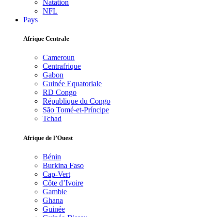
Natation
NFL
Pays
Afrique Centrale
Cameroun
Centrafrique
Gabon
Guinée Equatoriale
RD Congo
République du Congo
São Tomé-et-Príncipe
Tchad
Afrique de l’Ouest
Bénin
Burkina Faso
Cap-Vert
Côte d’Ivoire
Gambie
Ghana
Guinée