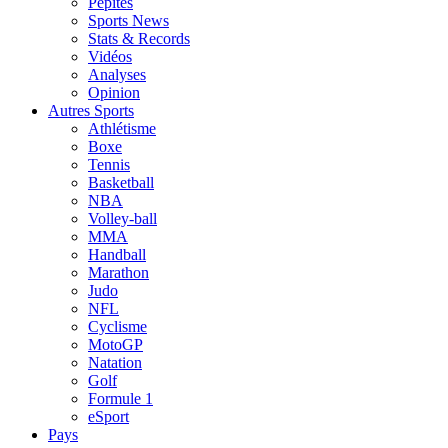
Pépites
Sports News
Stats & Records
Vidéos
Analyses
Opinion
Autres Sports
Athlétisme
Boxe
Tennis
Basketball
NBA
Volley-ball
MMA
Handball
Marathon
Judo
NFL
Cyclisme
MotoGP
Natation
Golf
Formule 1
eSport
Pays