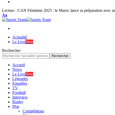
Lecture :
CAN Féminine 2025 : le Maroc lance sa préparation avec un 
Font
Aa
Resizer
Actualité
Le Live
New
Rechercher
Accueil
News
Le Live
New
Légendes
Enquêtes
TV
Football
Interview
Rugby
Plus
Compétitions