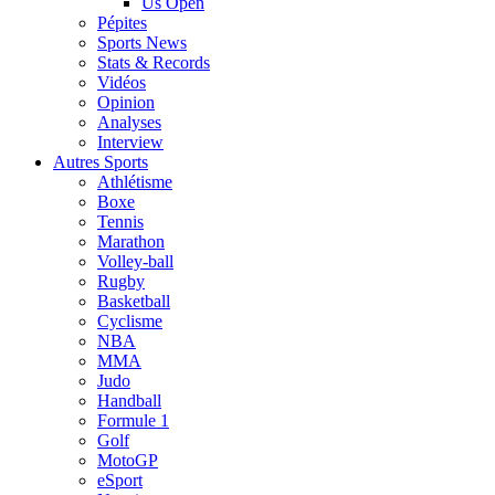
Us Open
Pépites
Sports News
Stats & Records
Vidéos
Opinion
Analyses
Interview
Autres Sports
Athlétisme
Boxe
Tennis
Marathon
Volley-ball
Rugby
Basketball
Cyclisme
NBA
MMA
Judo
Handball
Formule 1
Golf
MotoGP
eSport