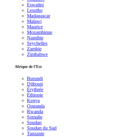
Eswatini
Lesotho
Madagascar
Malawi
Maurice
Mozambique
Namibie
Seychelles
Zambie
Zimbabwe
Afrique de l’Est
Burundi
Djibouti
Érythrée
Éthiopie
Kenya
Ouganda
Rwanda
Somalie
Soudan
Soudan du Sud
Tanzanie