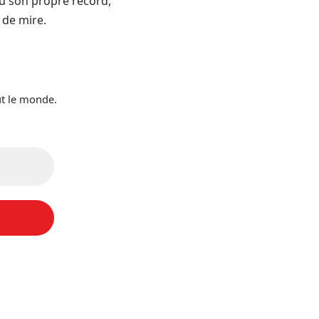
tu son propre record,
 de mire.
ut le monde.