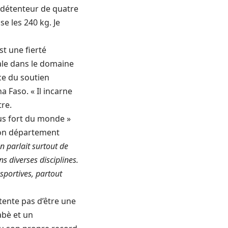
t détenteur de quatre
se les 240 kg. Je
st une fierté
ale dans le domaine
nce du soutien
a Faso. « Il incarne
tre.
 son département
n parlait surtout de
s diverses disciplines.
 sportives, partout
ente pas d’être une
abè et un