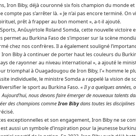
ans, Iron Biby, déjà couronné six fois champion du monde e
compte pas s’arrêter là. « Je n’ai pas encore terminé. On vi
irituel, prêt à frapper au bon moment », a-t-il ajouté.
 Sports, Anûuyirtole Roland Somda, cette nouvelle victoire e
cès permet au Burkina Faso de s’imposer sur la scène mondi
 affirmé chez nos confrères. Il a également souligné l’importa
 Iron Biby à continuer de porter haut les couleurs du Burkin
ays de rayonner au niveau international », a ajouté le minis
ssite individuelle, le ministre Somda a rappelé la vision de
iversifier le sport au Burkina Faso.
« Il y a quelques années, o
e. Aujourd’hui, nous devons faire émerger de nouveaux talents dan
 créer des champions comme
Iron Biby
dans toutes les disciplines
précisé.
es exceptionnelles et son engagement, Iron Biby ne se cont
Il est aussi un symbole d’inspiration pour la jeunesse burkin