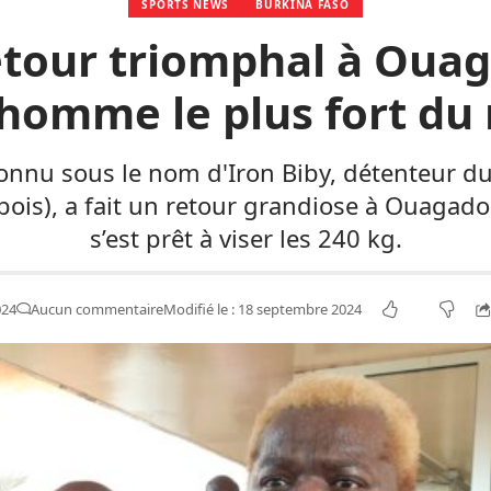
SPORTS NEWS
BURKINA FASO
retour triomphal à Oua
« homme le plus fort d
nnu sous le nom d'Iron Biby, détenteur du 
 bois), a fait un retour grandiose à Ouaga
s’est prêt à viser les 240 kg.
024
Aucun commentaire
Modifié le : 18 septembre 2024