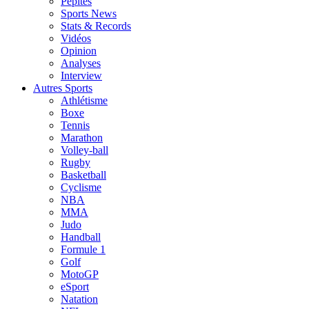
Pépites
Sports News
Stats & Records
Vidéos
Opinion
Analyses
Interview
Autres Sports
Athlétisme
Boxe
Tennis
Marathon
Volley-ball
Rugby
Basketball
Cyclisme
NBA
MMA
Judo
Handball
Formule 1
Golf
MotoGP
eSport
Natation