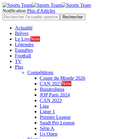
Notification
Plus d'Articles
Actualité
Brèves
Le Live
New
Légendes
Enquêtes
Football
TV
Plus
Compétitions
Coupe du Monde 2026
CAN 2025
New
Bundesligua
JOP Paris 2024
CAN 2023
Liga
Ligue 1
Premier League
Saudi Pro League
Série A
Us Open