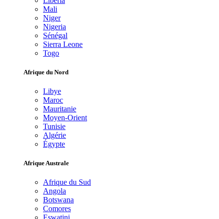
Libéria
Mali
Niger
Nigeria
Sénégal
Sierra Leone
Togo
Afrique du Nord
Libye
Maroc
Mauritanie
Moyen-Orient
Tunisie
Algérie
Égypte
Afrique Australe
Afrique du Sud
Angola
Botswana
Comores
Eswatini