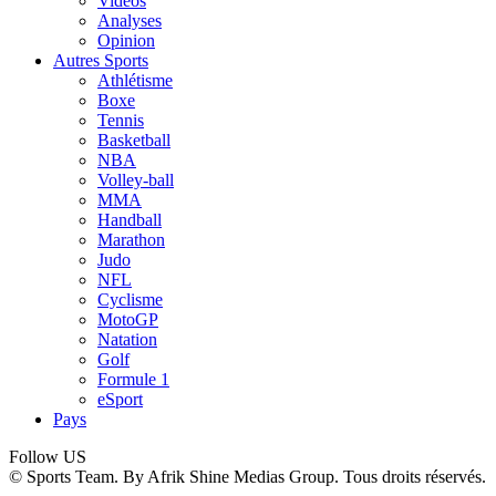
Vidéos
Analyses
Opinion
Autres Sports
Athlétisme
Boxe
Tennis
Basketball
NBA
Volley-ball
MMA
Handball
Marathon
Judo
NFL
Cyclisme
MotoGP
Natation
Golf
Formule 1
eSport
Pays
Follow US
© Sports Team. By Afrik Shine Medias Group. Tous droits réservés.