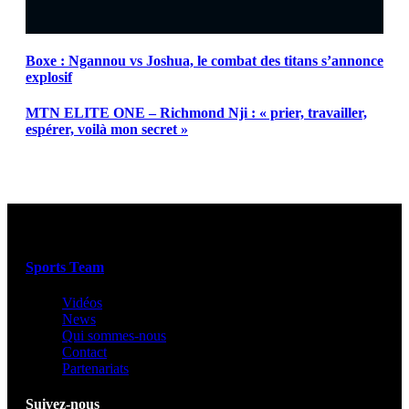
Boxe : Ngannou vs Joshua, le combat des titans s’annonce
explosif
MTN ELITE ONE – Richmond Nji : « prier, travailler,
espérer, voilà mon secret »
Sports Team
Vidéos
News
Qui sommes-nous
Contact
Partenariats
Suivez-nous