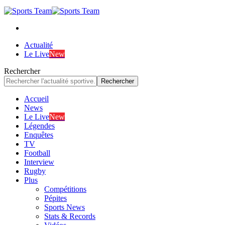
Actualité
Le Live
New
Rechercher
Accueil
News
Le Live
New
Légendes
Enquêtes
TV
Football
Interview
Rugby
Plus
Compétitions
Pépites
Sports News
Stats & Records