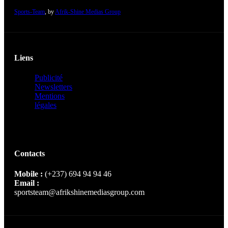
Sports-Team
, by
Afrik-Shine Medias Group
Liens
Publicité
Newsletters
Mentions
légales
Contacts
Mobile :
(+237) 694 94 94 46
Email :
sportsteam@afrikshinemediasgroup.com