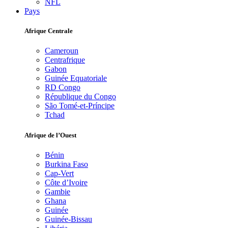
NFL
Pays
Afrique Centrale
Cameroun
Centrafrique
Gabon
Guinée Equatoriale
RD Congo
République du Congo
São Tomé-et-Príncipe
Tchad
Afrique de l’Ouest
Bénin
Burkina Faso
Cap-Vert
Côte d’Ivoire
Gambie
Ghana
Guinée
Guinée-Bissau