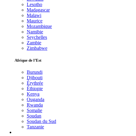
Lesotho
Madagascar
Malawi
Maurice
Mozambique
Namibie
Seychelles
Zambie
Zimbabwe
Afrique de l’Est
Burundi
Djibouti
Érythrée
Éthiopie
Kenya
Ouganda
Rwanda
Somalie
Soudan
Soudan du Sud
Tanzanie