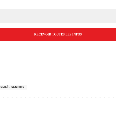
E-
mail
*
ISMAËL SANCHIS