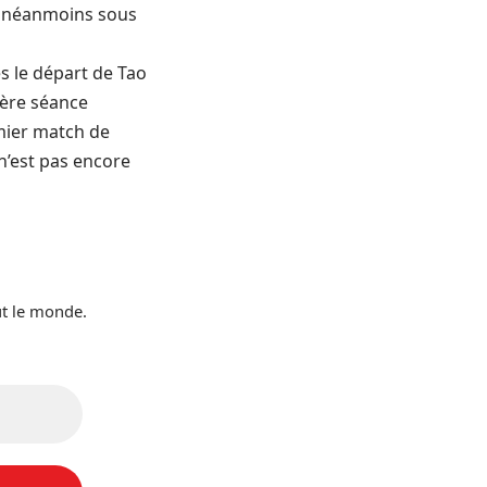
te néanmoins sous
s le départ de Tao
ière séance
emier match de
n’est pas encore
ut le monde.