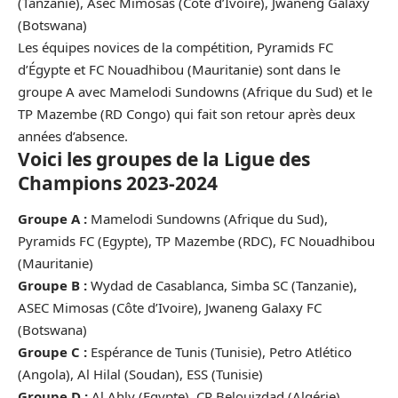
(Tanzanie), Asec Mimosas (
Côte d’Ivoire
), Jwaneng Galaxy
(Botswana)
Les équipes novices de la compétition, Pyramids FC
d’Égypte et FC Nouadhibou (Mauritanie) sont dans le
groupe A avec Mamelodi Sundowns (Afrique du Sud) et le
TP Mazembe (RD Congo) qui fait son retour après deux
années d’absence.
Voici les groupes de la Ligue des
Champions 2023-2024
Groupe A :
Mamelodi Sundowns (Afrique du Sud),
Pyramids FC (Egypte), TP Mazembe (RDC), FC Nouadhibou
(Mauritanie)
Groupe B :
Wydad de Casablanca, Simba SC (Tanzanie),
ASEC Mimosas (Côte d’Ivoire), Jwaneng Galaxy FC
(Botswana)
Groupe C :
Espérance de Tunis (Tunisie), Petro Atlético
(Angola), Al Hilal (Soudan), ESS (Tunisie)
Groupe D :
Al Ahly (Egypte), CR Belouizdad (Algérie),