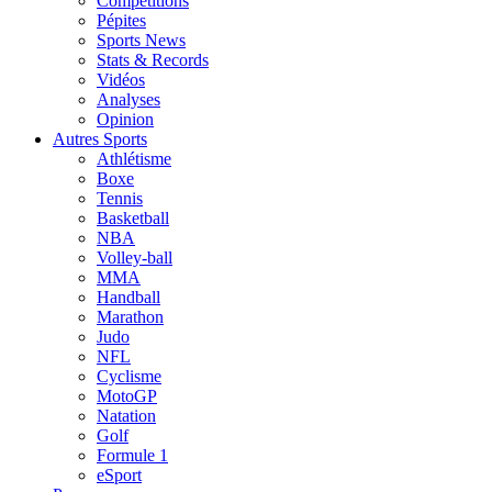
Compétitions
Pépites
Sports News
Stats & Records
Vidéos
Analyses
Opinion
Autres Sports
Athlétisme
Boxe
Tennis
Basketball
NBA
Volley-ball
MMA
Handball
Marathon
Judo
NFL
Cyclisme
MotoGP
Natation
Golf
Formule 1
eSport