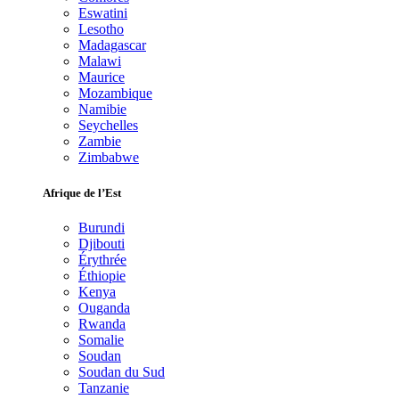
Eswatini
Lesotho
Madagascar
Malawi
Maurice
Mozambique
Namibie
Seychelles
Zambie
Zimbabwe
Afrique de l’Est
Burundi
Djibouti
Érythrée
Éthiopie
Kenya
Ouganda
Rwanda
Somalie
Soudan
Soudan du Sud
Tanzanie