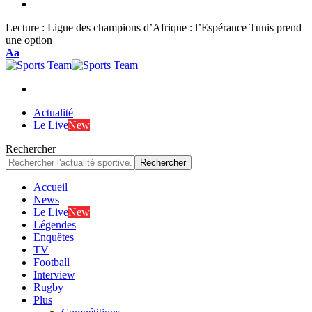
Lecture :
Ligue des champions d’Afrique : l’Espérance Tunis prend
une option
Font
Aa
Resizer
Actualité
Le Live
New
Rechercher
Accueil
News
Le Live
New
Légendes
Enquêtes
TV
Football
Interview
Rugby
Plus