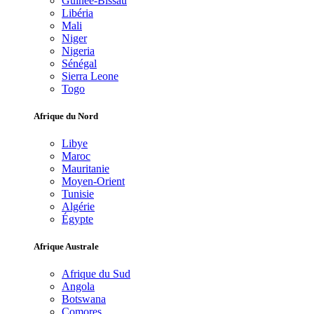
Guinée-Bissau
Libéria
Mali
Niger
Nigeria
Sénégal
Sierra Leone
Togo
Afrique du Nord
Libye
Maroc
Mauritanie
Moyen-Orient
Tunisie
Algérie
Égypte
Afrique Australe
Afrique du Sud
Angola
Botswana
Comores