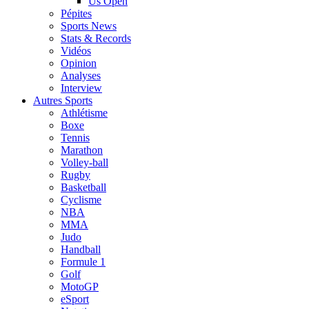
Us Open
Pépites
Sports News
Stats & Records
Vidéos
Opinion
Analyses
Interview
Autres Sports
Athlétisme
Boxe
Tennis
Marathon
Volley-ball
Rugby
Basketball
Cyclisme
NBA
MMA
Judo
Handball
Formule 1
Golf
MotoGP
eSport