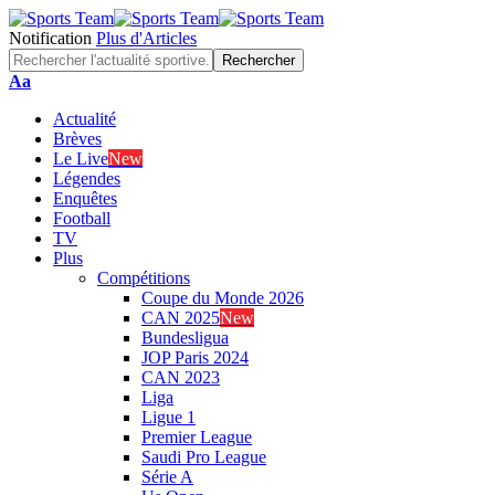
Notification
Plus d'Articles
Font
Aa
Resizer
Actualité
Brèves
Le Live
New
Légendes
Enquêtes
Football
TV
Plus
Compétitions
Coupe du Monde 2026
CAN 2025
New
Bundesligua
JOP Paris 2024
CAN 2023
Liga
Ligue 1
Premier League
Saudi Pro League
Série A