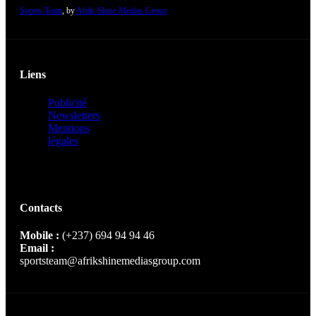
Sports-Team
, by
Afrik-Shine Medias Group
Liens
Publicité
Newsletters
Mentions
légales
Contacts
Mobile :
(+237) 694 94 94 46
Email :
sportsteam@afrikshinemediasgroup.com