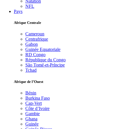
Natation
NFL
Pays
Afrique Centrale
Cameroun
Centrafrique
Gabon
Guinée Equatoriale
RD Congo
République du Congo
São Tomé-et-Príncipe
Tchad
Afrique de l’Ouest
Bénin
Burkina Faso
Cap-Vert
Côte d’Ivoire
Gambie
Ghana
Guinée