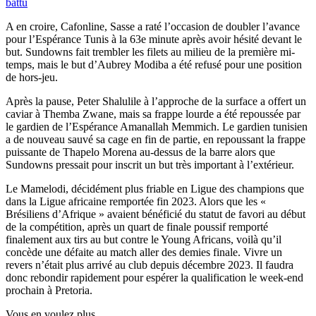
battu
A en croire, Cafonline, Sasse a raté l’occasion de doubler l’avance
pour l’Espérance Tunis à la 63e minute après avoir hésité devant le
but. Sundowns fait trembler les filets au milieu de la première mi-
temps, mais le but d’Aubrey Modiba a été refusé pour une position
de hors-jeu.
Après la pause, Peter Shalulile à l’approche de la surface a offert un
caviar à Themba Zwane, mais sa frappe lourde a été repoussée par
le gardien de l’Espérance Amanallah Memmich. Le gardien tunisien
a de nouveau sauvé sa cage en fin de partie, en repoussant la frappe
puissante de Thapelo Morena au-dessus de la barre alors que
Sundowns pressait pour inscrit un but très important à l’extérieur.
Le Mamelodi, décidément plus friable en Ligue des champions que
dans la Ligue africaine remportée fin 2023. Alors que les «
Brésiliens d’Afrique » avaient bénéficié du statut de favori au début
de la compétition, après un quart de finale poussif remporté
finalement aux tirs au but contre le Young Africans, voilà qu’il
concède une défaite au match aller des demies finale. Vivre un
revers n’était plus arrivé au club depuis décembre 2023. Il faudra
donc rebondir rapidement pour espérer la qualification le week-end
prochain à Pretoria.
Vous en voulez plus...