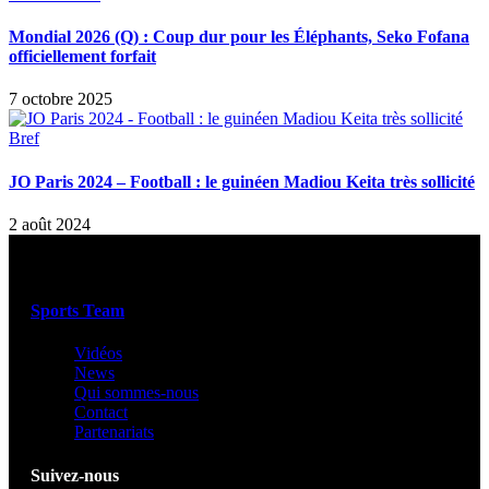
Mondial 2026 (Q) : Coup dur pour les Éléphants, Seko Fofana
officiellement forfait
7 octobre 2025
Bref
JO Paris 2024 – Football : le guinéen Madiou Keita très sollicité
2 août 2024
Sports Team
Vidéos
News
Qui sommes-nous
Contact
Partenariats
Suivez-nous