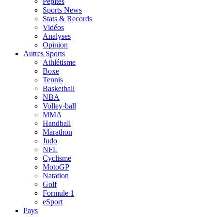
Pépites
Sports News
Stats & Records
Vidéos
Analyses
Opinion
Autres Sports
Athlétisme
Boxe
Tennis
Basketball
NBA
Volley-ball
MMA
Handball
Marathon
Judo
NFL
Cyclisme
MotoGP
Natation
Golf
Formule 1
eSport
Pays