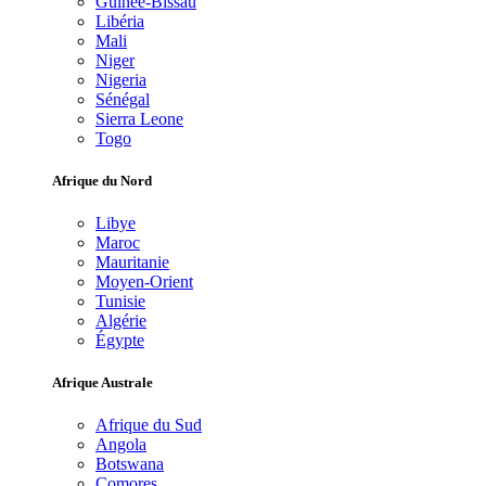
Guinée-Bissau
Libéria
Mali
Niger
Nigeria
Sénégal
Sierra Leone
Togo
Afrique du Nord
Libye
Maroc
Mauritanie
Moyen-Orient
Tunisie
Algérie
Égypte
Afrique Australe
Afrique du Sud
Angola
Botswana
Comores