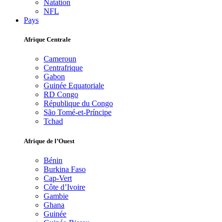
Natation
NFL
Pays
Afrique Centrale
Cameroun
Centrafrique
Gabon
Guinée Equatoriale
RD Congo
République du Congo
São Tomé-et-Príncipe
Tchad
Afrique de l’Ouest
Bénin
Burkina Faso
Cap-Vert
Côte d’Ivoire
Gambie
Ghana
Guinée