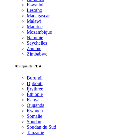
Eswatini
Lesotho
Madagascar
Malawi
Maurice
Mozambique
Namibie
Seychelles
Zambie
Zimbabwe
Afrique de l’Est
Burundi
Djibouti
Érythrée
Éthiopie
Kenya
Ouganda
Rwanda
Somalie
Soudan
Soudan du Sud
Tanzanie