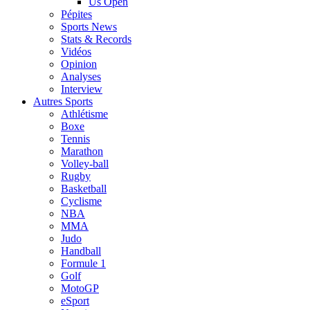
Us Open
Pépites
Sports News
Stats & Records
Vidéos
Opinion
Analyses
Interview
Autres Sports
Athlétisme
Boxe
Tennis
Marathon
Volley-ball
Rugby
Basketball
Cyclisme
NBA
MMA
Judo
Handball
Formule 1
Golf
MotoGP
eSport