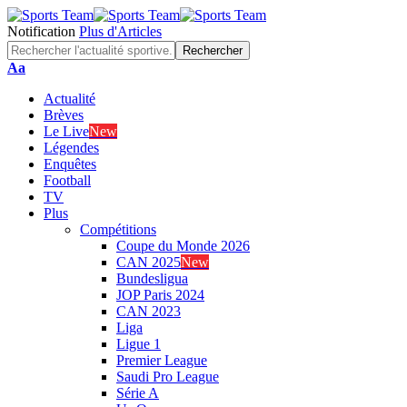
Notification
Plus d'Articles
Font
Aa
Resizer
Actualité
Brèves
Le Live
New
Légendes
Enquêtes
Football
TV
Plus
Compétitions
Coupe du Monde 2026
CAN 2025
New
Bundesligua
JOP Paris 2024
CAN 2023
Liga
Ligue 1
Premier League
Saudi Pro League
Série A