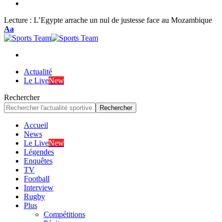
Lecture :
L’Egypte arrache un nul de justesse face au Mozambique
Font
Aa
Resizer
Actualité
Le Live
New
Rechercher
Accueil
News
Le Live
New
Légendes
Enquêtes
TV
Football
Interview
Rugby
Plus
Compétitions