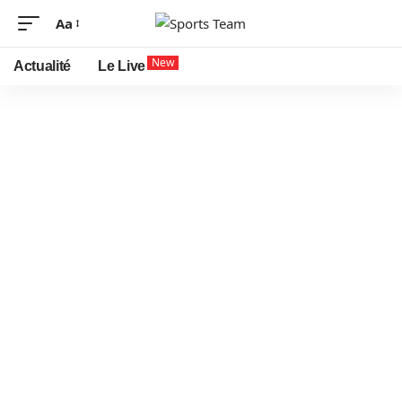
Aa
New
Actualité
Le Live