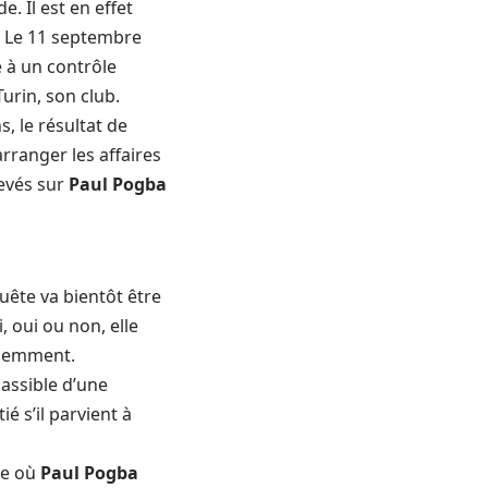
e. Il est en effet
, Le 11 septembre
 à un contrôle
Turin, son club.
, le résultat de
rranger les affaires
levés sur
Paul Pogba
uête va bientôt être
, oui ou non, elle
écemment.
passible d’une
é s’il parvient à
le où
Paul Pogba