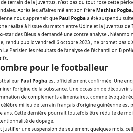
 de terrain de la Juventus, n’est pas du tout rose cette périod
ndales. Après les affaires mêlant son frère
Mathias Pogba
talienne nous apprenait que
Paul Pogba
a été suspendu suite
rone réalisé à l’issue du match entre Udine et la Juventus de 
’ex-star des Bleus a demandé une contre analyse . Néanmoins
se, rendu public vendredi 6 octobre 2023 , ne promet pas d’a
n Le Parisien les résultats de l’analyse de l’échantillon B pré
ifs.
sombre pour le footballeur
otballeur
Paul Pogba
est officiellement confirmée. Une enq
iner l’origine de la substance. Une occasion de découvrir si
sommation de compléments alimentaires, comme évoqué r
e célèbre milieu de terrain français d’origine guinéenne est 
ans. Cette dernière pourrait toutefois être réduite de moiti
tentionnalité de dopage.
t justifier une suspension de seulement quelques mois, cel