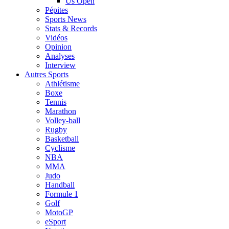
Us Open
Pépites
Sports News
Stats & Records
Vidéos
Opinion
Analyses
Interview
Autres Sports
Athlétisme
Boxe
Tennis
Marathon
Volley-ball
Rugby
Basketball
Cyclisme
NBA
MMA
Judo
Handball
Formule 1
Golf
MotoGP
eSport