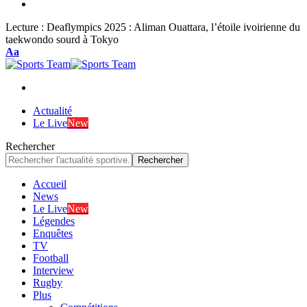
Lecture :
Deaflympics 2025 : Aliman Ouattara, l’étoile ivoirienne du
taekwondo sourd à Tokyo
Font
Aa
Resizer
Actualité
Le Live
New
Rechercher
Accueil
News
Le Live
New
Légendes
Enquêtes
TV
Football
Interview
Rugby
Plus