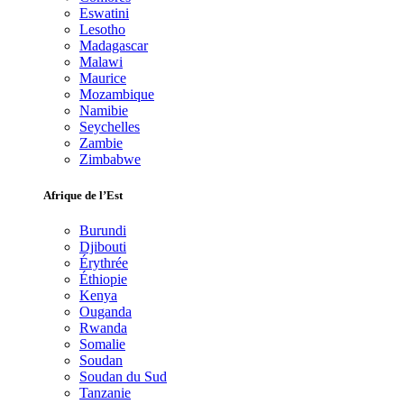
Eswatini
Lesotho
Madagascar
Malawi
Maurice
Mozambique
Namibie
Seychelles
Zambie
Zimbabwe
Afrique de l’Est
Burundi
Djibouti
Érythrée
Éthiopie
Kenya
Ouganda
Rwanda
Somalie
Soudan
Soudan du Sud
Tanzanie