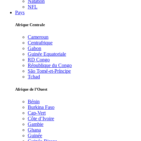
Natation
NFL
Pays
Afrique Centrale
Cameroun
Centrafrique
Gabon
Guinée Equatoriale
RD Congo
République du Congo
São Tomé-et-Príncipe
Tchad
Afrique de l’Ouest
Bénin
Burkina Faso
Cap-Vert
Côte d’Ivoire
Gambie
Ghana
Guinée