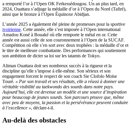
a remporté l’or à l’Open OK Ferkessédougou. Un an plus tard, en
2024, Ouattara s’adjuge la médaille d’or à l’Open du Nord (Tafiré),
ainsi que le bronze à l’Open Équinoxe Abidjan.
L’année 2025 a également été pleine de promesses pour la sportive
ivoirienne
. Cette année, elle s’est imposée à l’Open international
Amadou Koné à Bouaké où elle remporte le métal en or. Cette
année est aussi celle de son couronnement à l’Open de la SUCAF.
Compétition où elle s’en sort avec deux trophées : la médaille d’or et
le titre de meilleure combattante. Des performances qui soutiennent
son ambition de dicter sa loi sur les tatamis de Tokyo.
Aliman Ouattara doit ses nombreux succès à la rigueur et la
discipline qu’elle s’impose à elle-même. Son sérieux et son
engagement forcent le respect de son coach Sie Clofolo Moïse
Touré.
« Par son travail et ses résultats, elle a réussi à donner une
véritable visibilité au taekwondo des sourds dans notre pays.
Aujourd’hui, elle est devenue un modèle et une source d’inspiration
pour beaucoup de jeunes sourds. Son parcours prouve que, même
avec peu de moyens, la passion et la persévérance peuvent conduire
à l’excellence »
, déclare-t-il.
Au-delà des obstacles