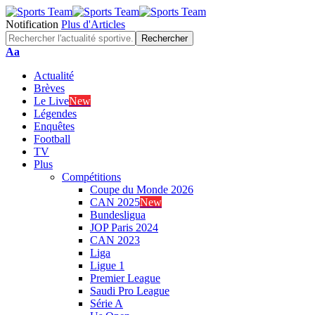
Notification
Plus d'Articles
Font
Aa
Resizer
Actualité
Brèves
Le Live
New
Légendes
Enquêtes
Football
TV
Plus
Compétitions
Coupe du Monde 2026
CAN 2025
New
Bundesligua
JOP Paris 2024
CAN 2023
Liga
Ligue 1
Premier League
Saudi Pro League
Série A