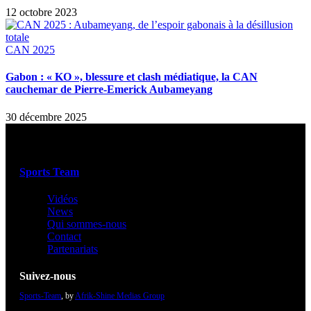
12 octobre 2023
CAN 2025
Gabon : « KO », blessure et clash médiatique, la CAN
cauchemar de Pierre-Emerick Aubameyang
30 décembre 2025
Sports Team
Vidéos
News
Qui sommes-nous
Contact
Partenariats
Suivez-nous
Sports-Team
, by
Afrik-Shine Medias Group