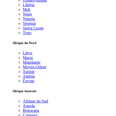
Guinée-Bissau
Libéria
Mali
Niger
Nigeria
Sénégal
Sierra Leone
Togo
Afrique du Nord
Libye
Maroc
Mauritanie
Moyen-Orient
Tunisie
Algérie
Égypte
Afrique Australe
Afrique du Sud
Angola
Botswana
Comores