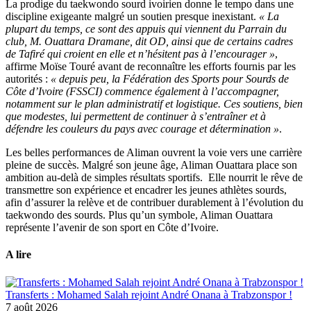
La prodige du taekwondo sourd ivoirien donne le tempo dans une
discipline exigeante malgré un soutien presque inexistant.
« La
plupart du temps, ce sont des appuis qui viennent du Parrain du
club, M. Ouattara Dramane, dit OD, ainsi que de certains cadres
de Tafiré qui croient en elle et n’hésitent pas à l’encourager »
,
affirme Moïse Touré avant de reconnaître les efforts fournis par les
autorités :
« depuis peu, la Fédération des Sports pour Sourds de
Côte d’Ivoire (FSSCI) commence également à l’accompagner,
notamment sur le plan administratif et logistique. Ces soutiens, bien
que modestes, lui permettent de continuer à s’entraîner et à
défendre les couleurs du pays avec courage et détermination »
.
Les belles performances de Aliman ouvrent la voie vers une carrière
pleine de succès. Malgré son jeune âge, Aliman Ouattara place son
ambition au-delà de simples résultats sportifs. Elle nourrit le rêve de
transmettre son expérience et encadrer les jeunes athlètes sourds,
afin d’assurer la relève et de contribuer durablement à l’évolution du
taekwondo des sourds. Plus qu’un symbole, Aliman Ouattara
représente l’avenir de son sport en Côte d’Ivoire.
A lire
Transferts : Mohamed Salah rejoint André Onana à Trabzonspor !
7 août 2026