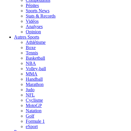
Compétitions
Pépites
Sports News
Stats & Records
Vidéos
Analyses
Opinion
Autres Sports
Athlétisme
Boxe
Tennis
Basketball
NBA
Volley-ball
MMA
Handball
Marathon
Judo
NFL
Cyclisme
MotoGP
Natation
Golf
Formule 1
eSport