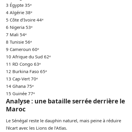
3 Égypte 35ᵉ
4 Algérie 38ᵉ
5 Côte d’Ivoire 44ᵉ
6 Nigeria 53ᵉ
7 Mali 54ᵉ
8 Tunisie 56ᵉ
9 Cameroun 60ᵉ
10 Afrique du Sud 62ᵉ
11 RD Congo 63ᵉ
12 Burkina Faso 65ᵉ
13 Cap-Vert 70ᵉ
14 Ghana 75ᵉ
15 Guinée 77ᵉ
Analyse : une bataille serrée derrière le
Maroc
Le Sénégal reste le dauphin naturel, mais peine à réduire
l’écart avec les Lions de l’Atlas.