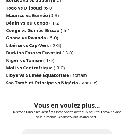
Botswana vs Gabon
(6-0)
Togo vs Djibouti
(6-0)
Maurice vs Guinée
(0-3)
Bénin vs RD Congo
( 1-2)
Congo vs Guinée-Bissau
( 5-1)
Ghana vs Rwanda
( 5-0)
Libéria vs Cap-Vert
( 2-3)
Burkina Faso vs Eswatini
( 3-0)
Niger vs Tunisie
( 1-5)
Mali vs Centrafrique
( 3-0)
Libye vs Guinée Équatoriale
( forfait)
Sao Tomé-et-Príncipe vs Nigéria
( annulé)
Vous en voulez plus...
Recevez toutes les dernières infos Sports d'Afrique, pour tout savoir avant
tout le monde. Abonnez-vous maintenant !
E-