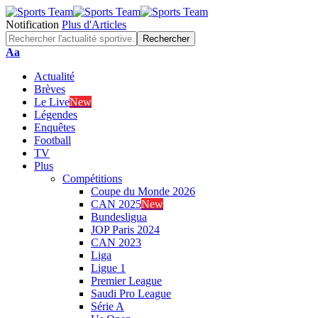
Notification
Plus d'Articles
Font
Aa
Resizer
Actualité
Brèves
Le Live
New
Légendes
Enquêtes
Football
TV
Plus
Compétitions
Coupe du Monde 2026
CAN 2025
New
Bundesligua
JOP Paris 2024
CAN 2023
Liga
Ligue 1
Premier League
Saudi Pro League
Série A