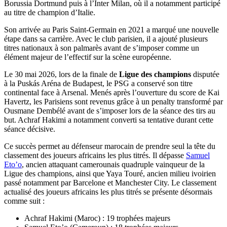
Borussia Dortmund puis à l’Inter Milan, où il a notamment participé
au titre de champion d’Italie.
Son arrivée au Paris Saint-Germain en 2021 a marqué une nouvelle
étape dans sa carrière. Avec le club parisien, il a ajouté plusieurs
titres nationaux à son palmarès avant de s’imposer comme un
élément majeur de l’effectif sur la scène européenne.
Le 30 mai 2026, lors de la finale de
Ligue des champions
disputée
à la Puskás Aréna de Budapest, le PSG a conservé son titre
continental face à Arsenal. Menés après l’ouverture du score de Kai
Havertz, les Parisiens sont revenus grâce à un penalty transformé par
Ousmane Dembélé avant de s’imposer lors de la séance des tirs au
but. Achraf Hakimi a notamment converti sa tentative durant cette
séance décisive.
Ce succès permet au défenseur marocain de prendre seul la tête du
classement des joueurs africains les plus titrés. Il dépasse
Samuel
Eto’o
, ancien attaquant camerounais quadruple vainqueur de la
Ligue des champions, ainsi que Yaya Touré, ancien milieu ivoirien
passé notamment par Barcelone et Manchester City. Le classement
actualisé des joueurs africains les plus titrés se présente désormais
comme suit :
Achraf Hakimi (Maroc) : 19 trophées majeurs