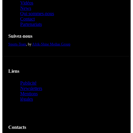
Vidéos
News
Qui sommes-nous
Contact
Partenariats
Suivez-nous
Sports-Team
, by
Afrik-Shine Medias Group
Liens
Publicité
Newsletters
Mentions
légales
Contacts