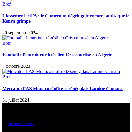
Bref
Classement FIFA : le Cameroun dégringole encore tandis que le
Kenya grimpe
20 septembre 2024
Bref
Football : l’entraineur brésilien Cris courtisé en Algérie
7 octobre 2023
Bref
Mercato : l’AS Monaco s’offre le sénégalais Lamine Camara
31 juillet 2024
Sports Team