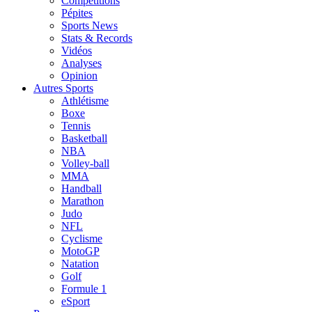
Compétitions
Pépites
Sports News
Stats & Records
Vidéos
Analyses
Opinion
Autres Sports
Athlétisme
Boxe
Tennis
Basketball
NBA
Volley-ball
MMA
Handball
Marathon
Judo
NFL
Cyclisme
MotoGP
Natation
Golf
Formule 1
eSport