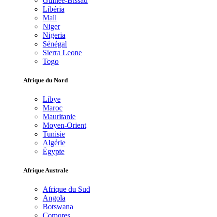
Guinée-Bissau
Libéria
Mali
Niger
Nigeria
Sénégal
Sierra Leone
Togo
Afrique du Nord
Libye
Maroc
Mauritanie
Moyen-Orient
Tunisie
Algérie
Égypte
Afrique Australe
Afrique du Sud
Angola
Botswana
Comores