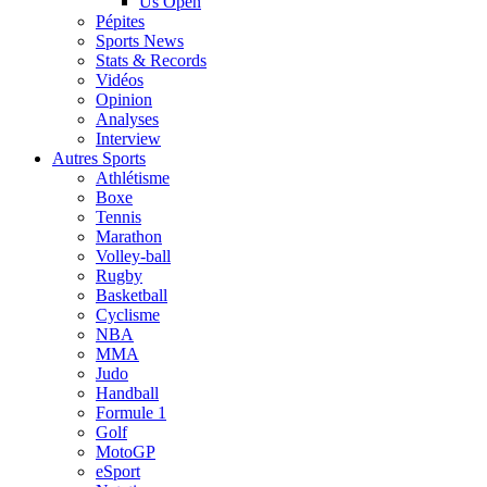
Us Open
Pépites
Sports News
Stats & Records
Vidéos
Opinion
Analyses
Interview
Autres Sports
Athlétisme
Boxe
Tennis
Marathon
Volley-ball
Rugby
Basketball
Cyclisme
NBA
MMA
Judo
Handball
Formule 1
Golf
MotoGP
eSport