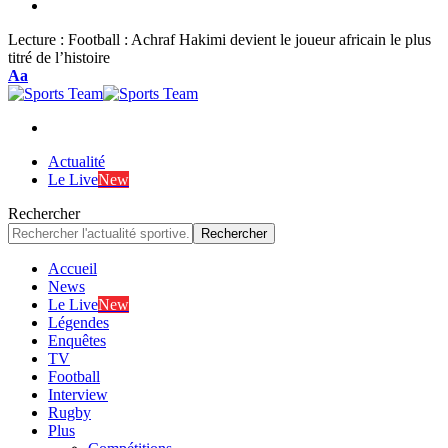
Lecture :
Football : Achraf Hakimi devient le joueur africain le plus
titré de l’histoire
Font
Aa
Resizer
Actualité
Le Live
New
Rechercher
Accueil
News
Le Live
New
Légendes
Enquêtes
TV
Football
Interview
Rugby
Plus