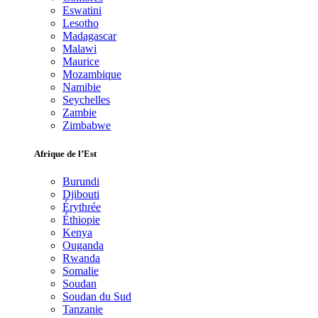
Eswatini
Lesotho
Madagascar
Malawi
Maurice
Mozambique
Namibie
Seychelles
Zambie
Zimbabwe
Afrique de l’Est
Burundi
Djibouti
Érythrée
Éthiopie
Kenya
Ouganda
Rwanda
Somalie
Soudan
Soudan du Sud
Tanzanie