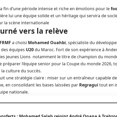
 fin d’une période intense et riche en émotions pour le
fo
ière lui une équipe solide et un héritage qui servira de soc
r la scène internationale
urné vers la relève
FRMF
a choisi
Mohamed Ouahbi
, spécialiste du développ
r des équipes
U20
du
Maroc
. Fort de son expérience à Ander
 les jeunes Lions notamment le titre de champion du mon
e préparer l’équipe senior pour la Coupe du monde 2026, to
la culture du succès.
t une stratégie claire : miser sur un entraîneur capable de
e, en consolidant les bases laissées par
Regragui
tout en i
uipe nationale.
ansferts : Mohamed Salah rejoint André Onana à Trabzon