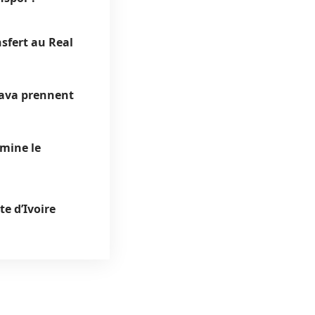
nsfert au Real
lava prennent
mine le
e d’Ivoire