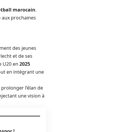
otball marocain
.
le aux prochaines
ement des jeunes
lecht et de ses
de U20 en
2025
ut en intégrant une
 prolonger l’élan de
njectant une vision à
spor !