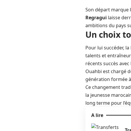
Son départ marque la
Regragui
laisse derr
ambitions du pays su
Un choix to
Pour lui succéder, la
talents et entraîneu
récents succès avec
Ouahbi est chargé d
génération formée à 
Ce changement tradui
la jeunesse marocain
long terme pour l’éq
A lire
Tr