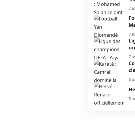
7 a
Fo
Ma
7 a
Li
un
7 a
Co
cl
6 a
He
5 a