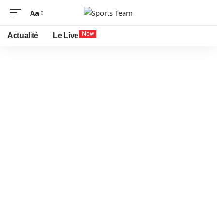
Aa
New
Actualité
Le Live