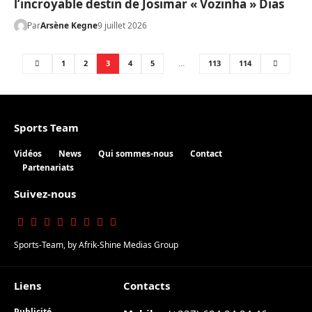
l’incroyable destin de Josimar « Vozinha » Dias
Par
Arsène Kegne
9 juillet 2026
1
2
3
4
5
…
113
114
Sports Team
Vidéos
News
Qui sommes-nous
Contact
Partenariats
Suivez-nous
Sports-Team
, by
Afrik-Shine Medias Group
Liens
Contacts
Publicité