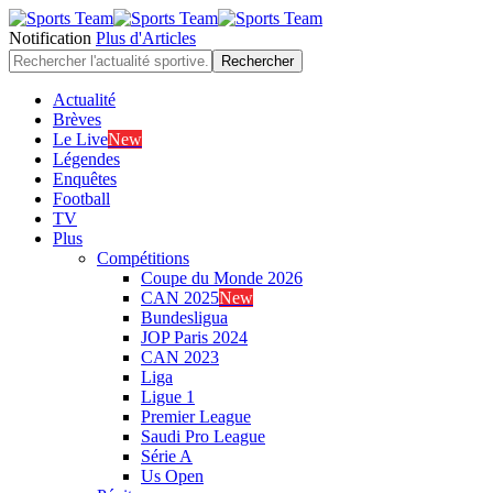
Notification
Plus d'Articles
Actualité
Brèves
Le Live
New
Légendes
Enquêtes
Football
TV
Plus
Compétitions
Coupe du Monde 2026
CAN 2025
New
Bundesligua
JOP Paris 2024
CAN 2023
Liga
Ligue 1
Premier League
Saudi Pro League
Série A
Us Open