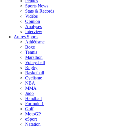
Pépites
Sports News
Stats & Records
Vidéos
Opinion
Analyses
Interview
Autres Sports
Athlétisme
Boxe
Tennis
Marathon
Volley-ball
Rugby
Basketball
Cyclisme
NBA
MMA
Judo
Handball
Formule 1
Golf
MotoGP
eSport
Natation