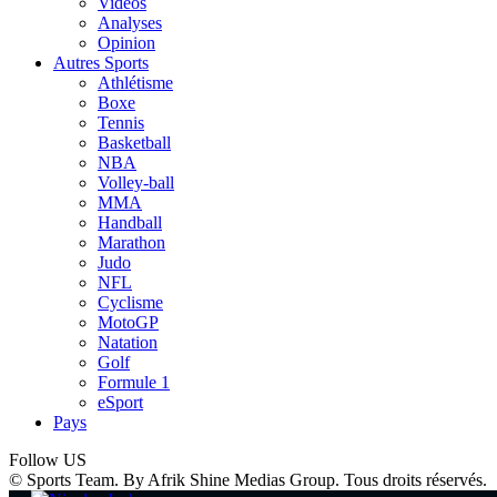
Vidéos
Analyses
Opinion
Autres Sports
Athlétisme
Boxe
Tennis
Basketball
NBA
Volley-ball
MMA
Handball
Marathon
Judo
NFL
Cyclisme
MotoGP
Natation
Golf
Formule 1
eSport
Pays
Follow US
© Sports Team. By Afrik Shine Medias Group. Tous droits réservés.