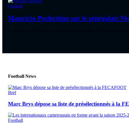
Football
Mauricio Pochettino sur le sénégalais Nico
L’entraîneur de Chelsea a évoqué l’apport offensif de son interna
Football News
Bref
Marc Brys dépose sa liste de présélectionnés à l
Football