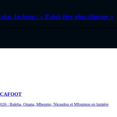
las Jackson : « Il doit être plus clinique »
tional sénégalais en conférence de presse avant le déplacement à Bour
a FECAFOOT