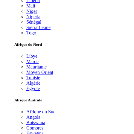
Libéria
Mali
Niger
Nigeria
Sénégal
Sierra Leone
Togo
Afrique du Nord
Libye
Maroc
Mauritanie
Moyen-Orient
Tunisie
Algérie
Égypte
Afrique Australe
Afrique du Sud
Angola
Botswana
Comores
Eswatini