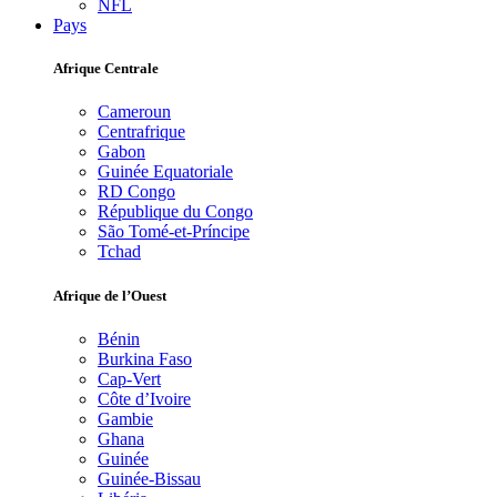
NFL
Pays
Afrique Centrale
Cameroun
Centrafrique
Gabon
Guinée Equatoriale
RD Congo
République du Congo
São Tomé-et-Príncipe
Tchad
Afrique de l’Ouest
Bénin
Burkina Faso
Cap-Vert
Côte d’Ivoire
Gambie
Ghana
Guinée
Guinée-Bissau