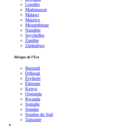
Lesotho
Madagascar
Malawi
Maurice
Mozambique
Namibie
Seychelles
Zambie
Zimbabwe
Afrique de l’Est
Burundi
Djibouti
Érythrée
Éthiopie
Kenya
Ouganda
Rwanda
Somalie
Soudan
Soudan du Sud
Tanzanie