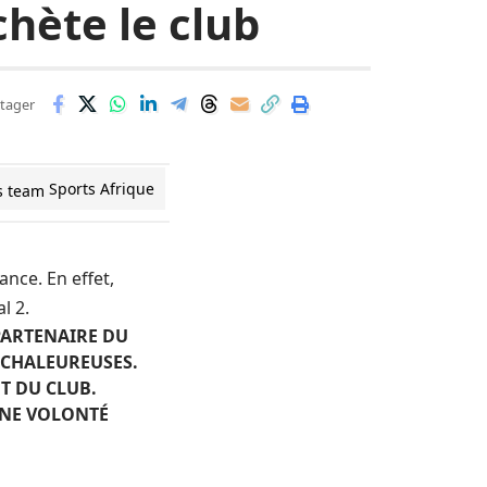
hète le club
tager
Sports Afrique
rance
. En effet,
l 2.
 PARTENAIRE DU
S CHALEUREUSES.
NT DU CLUB.
 UNE VOLONTÉ