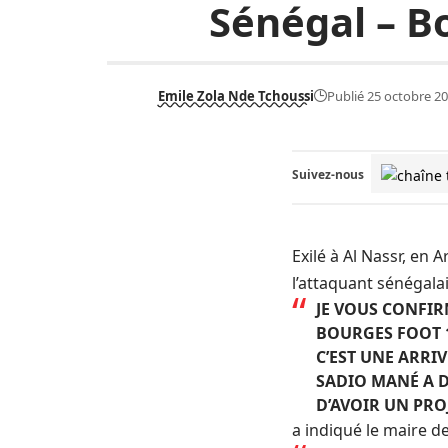
Sénégal – B
Emile Zola Nde Tchoussi
Publié 25 octobre 2
Suivez-nous
Exilé à
Al Nassr
, en
A
l’attaquant sénégala
JE VOUS CONFIR
BOURGES FOOT 1
C’EST UNE ARRI
SADIO MANÉ A D
D’AVOIR UN PRO
a indiqué le maire d