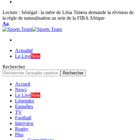
Lecture :
Sénégal : la mère de Léna Timera demande la révision de
la règle de naturalisation au sein de la FIBA Afrique
Font
Aa
Resizer
Actualité
Le Live
New
Rechercher
Accueil
News
Le Live
New
Légendes
Enquêtes
TV
Football
Interview
Rugby
Plus