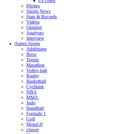
Us Open
Pépites
Sports News
Stats & Records
Vidéos
Opinion
Analyses
Interview
Autres Sports
Athlétisme
Boxe
Tennis
Marathon
Volley-ball
Rugby
Basketball
Cyclisme
NBA
MMA
Judo
Handball
Formule 1
Golf
MotoGP
eSport