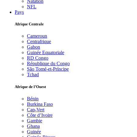
Natation
NFL
Pays
Afrique Centrale
Cameroun
Centrafrique
Gabon
Guinée Equatoriale
RD Congo
République du Congo
São Tomé-et-Príncipe
Tchad
Afrique de l’Ouest
Bénin
Burkina Faso
Cap-Vert
Côte d’Ivoire
Gambie
Ghana
Guinée