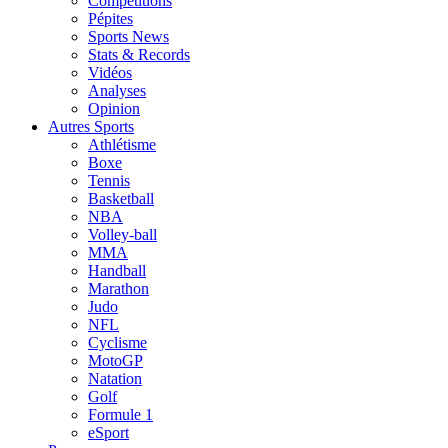
Compétitions
Pépites
Sports News
Stats & Records
Vidéos
Analyses
Opinion
Autres Sports
Athlétisme
Boxe
Tennis
Basketball
NBA
Volley-ball
MMA
Handball
Marathon
Judo
NFL
Cyclisme
MotoGP
Natation
Golf
Formule 1
eSport