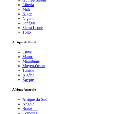
Guinée-Bissau
Libéria
Mali
Niger
Nigeria
Sénégal
Sierra Leone
Togo
Afrique du Nord
Libye
Maroc
Mauritanie
Moyen-Orient
Tunisie
Algérie
Égypte
Afrique Australe
Afrique du Sud
Angola
Botswana
Comores