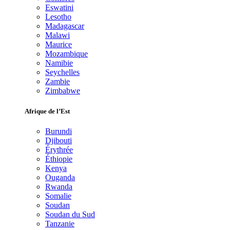
Eswatini
Lesotho
Madagascar
Malawi
Maurice
Mozambique
Namibie
Seychelles
Zambie
Zimbabwe
Afrique de l’Est
Burundi
Djibouti
Érythrée
Éthiopie
Kenya
Ouganda
Rwanda
Somalie
Soudan
Soudan du Sud
Tanzanie