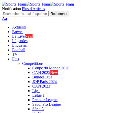
Notification
Plus d'Articles
Font
Aa
Resizer
Actualité
Brèves
Le Live
New
Légendes
Enquêtes
Football
TV
Plus
Compétitions
Coupe du Monde 2026
CAN 2025
New
Bundesligua
JOP Paris 2024
CAN 2023
Liga
Ligue 1
Premier League
Saudi Pro League
Série A