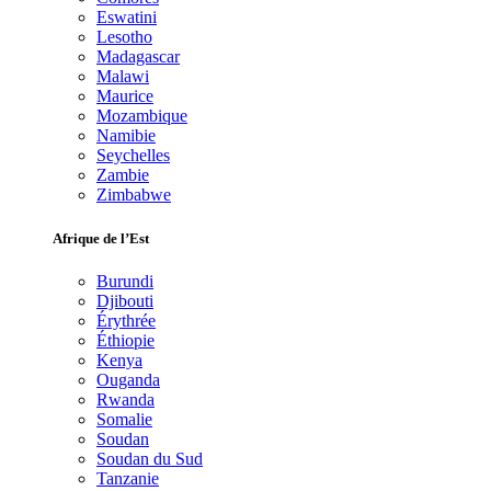
Eswatini
Lesotho
Madagascar
Malawi
Maurice
Mozambique
Namibie
Seychelles
Zambie
Zimbabwe
Afrique de l’Est
Burundi
Djibouti
Érythrée
Éthiopie
Kenya
Ouganda
Rwanda
Somalie
Soudan
Soudan du Sud
Tanzanie