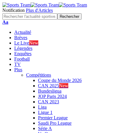
Notification
Plus d'Articles
Font
Aa
Resizer
Actualité
Brèves
Le Live
New
Légendes
Enquêtes
Football
TV
Plus
Compétitions
Coupe du Monde 2026
CAN 2025
New
Bundesligua
JOP Paris 2024
CAN 2023
Liga
Ligue 1
Premier League
Saudi Pro League
Série A