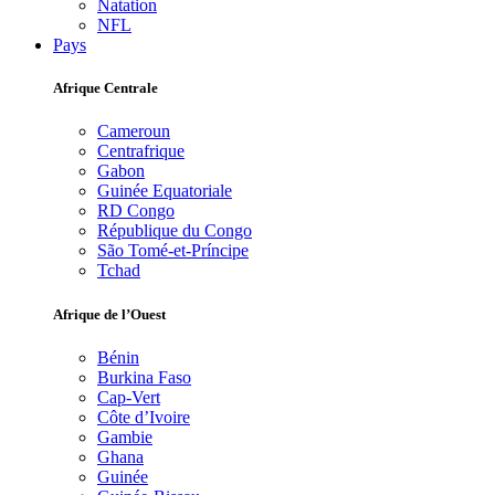
Natation
NFL
Pays
Afrique Centrale
Cameroun
Centrafrique
Gabon
Guinée Equatoriale
RD Congo
République du Congo
São Tomé-et-Príncipe
Tchad
Afrique de l’Ouest
Bénin
Burkina Faso
Cap-Vert
Côte d’Ivoire
Gambie
Ghana
Guinée