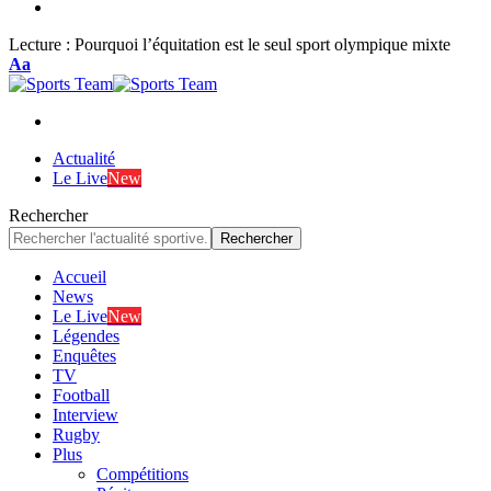
Lecture :
Pourquoi l’équitation est le seul sport olympique mixte
Font
Aa
Resizer
Actualité
Le Live
New
Rechercher
Accueil
News
Le Live
New
Légendes
Enquêtes
TV
Football
Interview
Rugby
Plus
Compétitions