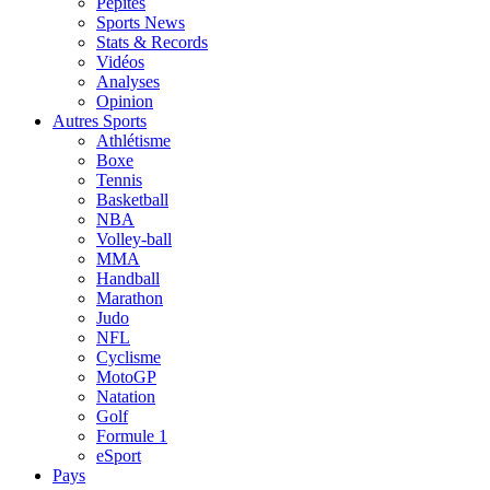
Pépites
Sports News
Stats & Records
Vidéos
Analyses
Opinion
Autres Sports
Athlétisme
Boxe
Tennis
Basketball
NBA
Volley-ball
MMA
Handball
Marathon
Judo
NFL
Cyclisme
MotoGP
Natation
Golf
Formule 1
eSport
Pays