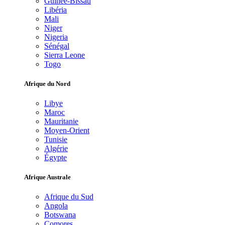
Guinée-Bissau
Libéria
Mali
Niger
Nigeria
Sénégal
Sierra Leone
Togo
Afrique du Nord
Libye
Maroc
Mauritanie
Moyen-Orient
Tunisie
Algérie
Égypte
Afrique Australe
Afrique du Sud
Angola
Botswana
Comores