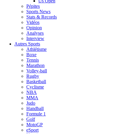
Us Open
Pépites
Sports News
Stats & Records
Vidéos
Opinion
Analyses
Interview
Autres Sports
Athlétisme
Boxe
Tennis
Marathon
Volley-ball
Rugby
Basketball
Cyclisme
NBA
MMA
Judo
Handball
Formule 1
Golf
MotoGP
eSport