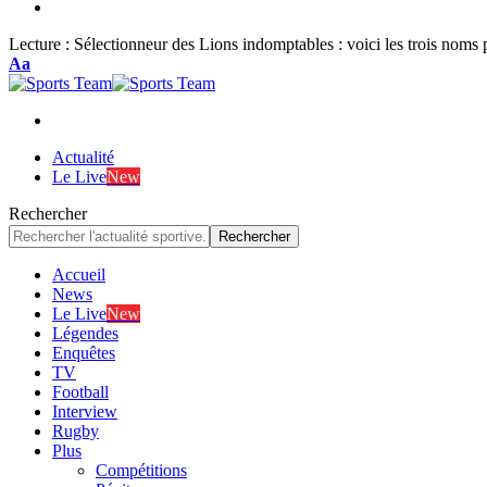
Lecture :
Sélectionneur des Lions indomptables : voici les trois noms 
Font
Aa
Resizer
Actualité
Le Live
New
Rechercher
Accueil
News
Le Live
New
Légendes
Enquêtes
TV
Football
Interview
Rugby
Plus
Compétitions