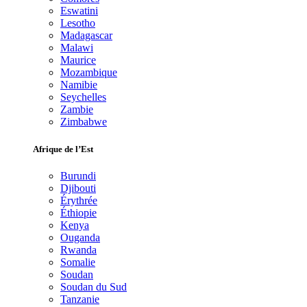
Eswatini
Lesotho
Madagascar
Malawi
Maurice
Mozambique
Namibie
Seychelles
Zambie
Zimbabwe
Afrique de l’Est
Burundi
Djibouti
Érythrée
Éthiopie
Kenya
Ouganda
Rwanda
Somalie
Soudan
Soudan du Sud
Tanzanie