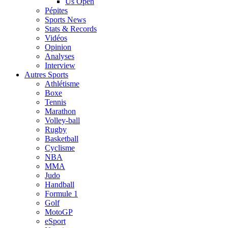
Us Open
Pépites
Sports News
Stats & Records
Vidéos
Opinion
Analyses
Interview
Autres Sports
Athlétisme
Boxe
Tennis
Marathon
Volley-ball
Rugby
Basketball
Cyclisme
NBA
MMA
Judo
Handball
Formule 1
Golf
MotoGP
eSport