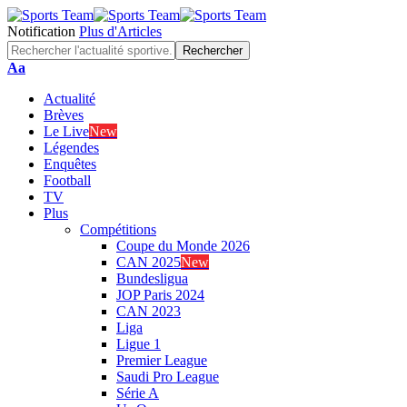
Notification
Plus d'Articles
Font
Aa
Resizer
Actualité
Brèves
Le Live
New
Légendes
Enquêtes
Football
TV
Plus
Compétitions
Coupe du Monde 2026
CAN 2025
New
Bundesligua
JOP Paris 2024
CAN 2023
Liga
Ligue 1
Premier League
Saudi Pro League
Série A