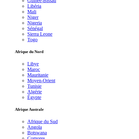
Guinée-Bissau
Libéria
Mali
Niger
Nigeria
Sénégal
Sierra Leone
Togo
Afrique du Nord
Libye
Maroc
Mauritanie
Moyen-Orient
Tunisie
Algérie
Égypte
Afrique Australe
Afrique du Sud
Angola
Botswana
Comores