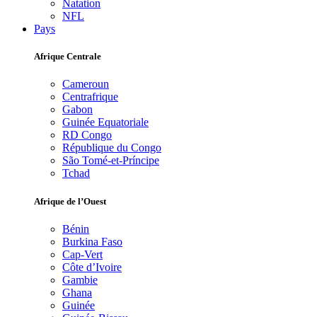
Natation
NFL
Pays
Afrique Centrale
Cameroun
Centrafrique
Gabon
Guinée Equatoriale
RD Congo
République du Congo
São Tomé-et-Príncipe
Tchad
Afrique de l’Ouest
Bénin
Burkina Faso
Cap-Vert
Côte d’Ivoire
Gambie
Ghana
Guinée