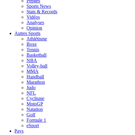
Pépites
Sports News
Stats & Records
Vidéos
Analyses
Opinion
Autres Sports
Athlétisme
Boxe
Tennis
Basketball
NBA
Volley-ball
MMA
Handball
Marathon
Judo
NFL
Cyclisme
MotoGP
Natation
Golf
Formule 1
eSport
Pays