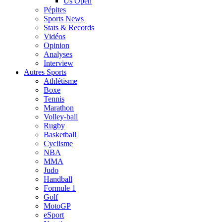
Us Open
Pépites
Sports News
Stats & Records
Vidéos
Opinion
Analyses
Interview
Autres Sports
Athlétisme
Boxe
Tennis
Marathon
Volley-ball
Rugby
Basketball
Cyclisme
NBA
MMA
Judo
Handball
Formule 1
Golf
MotoGP
eSport