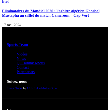
Bref
Éliminatoires du Mondial 2026 : l’arbitre algérien Ghorbal
Mustapha au sifflet du match Cameroun – Cap Vert
17 mai 2024
Sports Team
Vidéos
News
Qui sommes-nous
Contact
Partenariats
Suivez-nous
Sports-Team
, by
Afrik-Shine Medias Group