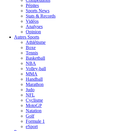
Compétitions
Pépites
Sports News
Stats & Records
Vidéos
Analyses
Opinion
Autres Sports
Athlétisme
Boxe
Tennis
Basketball
NBA
Volley-ball
MMA
Handball
Marathon
Judo
NFL
Cyclisme
MotoGP
Natation
Golf
Formule 1
eSport