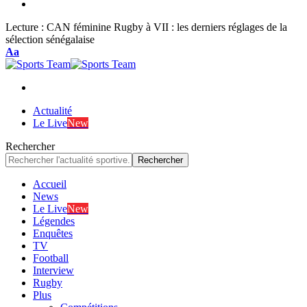
Lecture :
CAN féminine Rugby à VII : les derniers réglages de la
sélection sénégalaise
Font
Aa
Resizer
Actualité
Le Live
New
Rechercher
Accueil
News
Le Live
New
Légendes
Enquêtes
TV
Football
Interview
Rugby
Plus