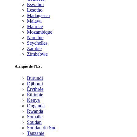
Eswatini
Lesotho
Madagascar
Malawi
Maurice
Mozambique
Namibie
Seychelles
Zambie
Zimbabwe
Afrique de l’Est
Burundi
Djibouti
Érythrée
Éthiopie
Kenya
Ouganda
Rwanda
Somalie
Soudan
Soudan du Sud
Tanzanie