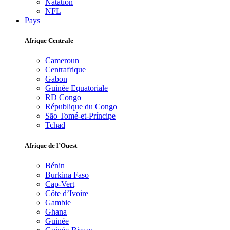
Natation
NFL
Pays
Afrique Centrale
Cameroun
Centrafrique
Gabon
Guinée Equatoriale
RD Congo
République du Congo
São Tomé-et-Príncipe
Tchad
Afrique de l’Ouest
Bénin
Burkina Faso
Cap-Vert
Côte d’Ivoire
Gambie
Ghana
Guinée