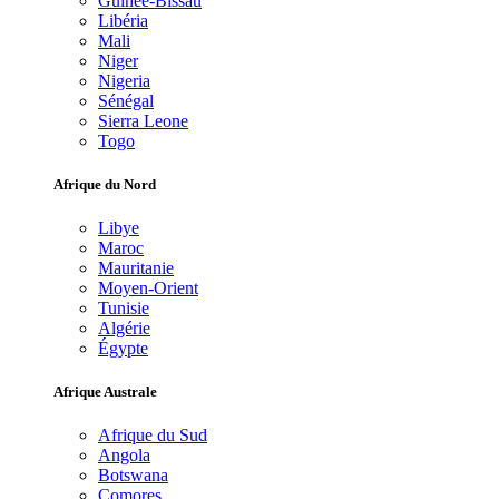
Guinée-Bissau
Libéria
Mali
Niger
Nigeria
Sénégal
Sierra Leone
Togo
Afrique du Nord
Libye
Maroc
Mauritanie
Moyen-Orient
Tunisie
Algérie
Égypte
Afrique Australe
Afrique du Sud
Angola
Botswana
Comores