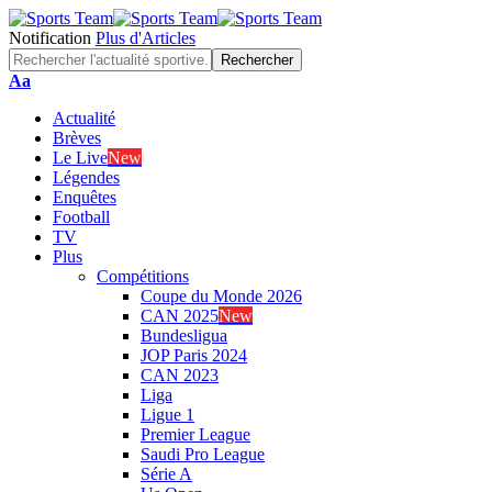
Notification
Plus d'Articles
Font
Aa
Resizer
Actualité
Brèves
Le Live
New
Légendes
Enquêtes
Football
TV
Plus
Compétitions
Coupe du Monde 2026
CAN 2025
New
Bundesligua
JOP Paris 2024
CAN 2023
Liga
Ligue 1
Premier League
Saudi Pro League
Série A