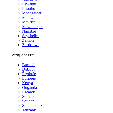
Eswatini
Lesotho
Madagascar
Malawi
Maurice
Mozambique
Namibie
Seychelles
Zambie
Zimbabwe
Afrique de l’Est
Burundi
Djibouti
Érythrée
Éthiopie
Kenya
Ouganda
Rwanda
Somalie
Soudan
Soudan du Sud
Tanzanie