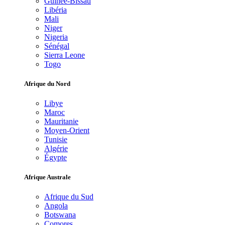
Guinée-Bissau
Libéria
Mali
Niger
Nigeria
Sénégal
Sierra Leone
Togo
Afrique du Nord
Libye
Maroc
Mauritanie
Moyen-Orient
Tunisie
Algérie
Égypte
Afrique Australe
Afrique du Sud
Angola
Botswana
Comores