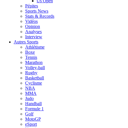
Us Open
Pépites
Sports News
Stats & Records
Vidéos
Opinion
Analyses
Interview
Autres Sports
Athlétisme
Boxe
Tennis
Marathon
Volley-ball
Rugby
Basketball
Cyclisme
NBA
MMA
Judo
Handball
Formule 1
Golf
MotoGP
eSport