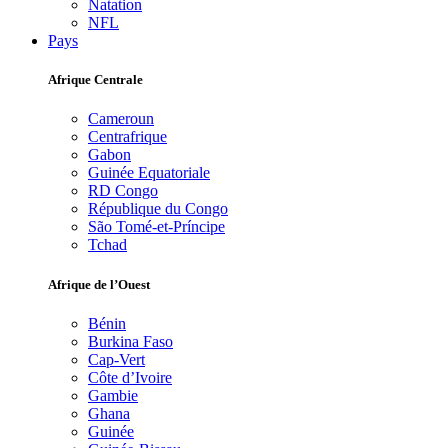
Natation
NFL
Pays
Afrique Centrale
Cameroun
Centrafrique
Gabon
Guinée Equatoriale
RD Congo
République du Congo
São Tomé-et-Príncipe
Tchad
Afrique de l’Ouest
Bénin
Burkina Faso
Cap-Vert
Côte d’Ivoire
Gambie
Ghana
Guinée