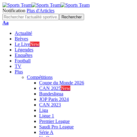
Notification
Plus d'Articles
Font
Aa
Resizer
Actualité
Brèves
Le Live
New
Légendes
Enquêtes
Football
TV
Plus
Compétitions
Coupe du Monde 2026
CAN 2025
New
Bundesligua
JOP Paris 2024
CAN 2023
Liga
Ligue 1
Premier League
Saudi Pro League
Série A