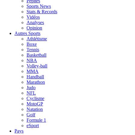
Pépites
Sports News
Stats & Records
Vidéos
Analyses
Opinion
Autres Sports
Athlétisme
Boxe
Tennis
Basketball
NBA
Volley-ball
MMA
Handball
Marathon
Judo
NFL
Cyclisme
MotoGP
Natation
Golf
Formule 1
eSport
Pays