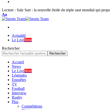
Lecture :
Saly Sarr : la nouvelle étoile du triple saut mondial qui prop
Font
Aa
Resizer
Actualité
Le Live
New
Rechercher
Accueil
News
Le Live
New
Légendes
Enquêtes
TV
Football
Interview
Rugby
Plus
Compétitions