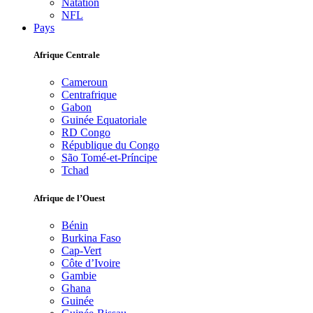
Natation
NFL
Pays
Afrique Centrale
Cameroun
Centrafrique
Gabon
Guinée Equatoriale
RD Congo
République du Congo
São Tomé-et-Príncipe
Tchad
Afrique de l’Ouest
Bénin
Burkina Faso
Cap-Vert
Côte d’Ivoire
Gambie
Ghana
Guinée