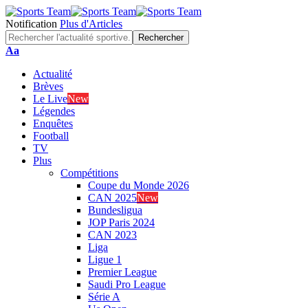
Notification
Plus d'Articles
Font
Aa
Resizer
Actualité
Brèves
Le Live
New
Légendes
Enquêtes
Football
TV
Plus
Compétitions
Coupe du Monde 2026
CAN 2025
New
Bundesligua
JOP Paris 2024
CAN 2023
Liga
Ligue 1
Premier League
Saudi Pro League
Série A