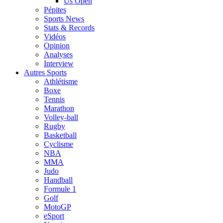
Us Open
Pépites
Sports News
Stats & Records
Vidéos
Opinion
Analyses
Interview
Autres Sports
Athlétisme
Boxe
Tennis
Marathon
Volley-ball
Rugby
Basketball
Cyclisme
NBA
MMA
Judo
Handball
Formule 1
Golf
MotoGP
eSport