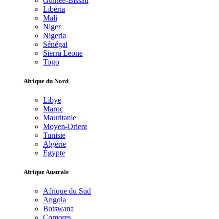
Guinée-Bissau
Libéria
Mali
Niger
Nigeria
Sénégal
Sierra Leone
Togo
Afrique du Nord
Libye
Maroc
Mauritanie
Moyen-Orient
Tunisie
Algérie
Égypte
Afrique Australe
Afrique du Sud
Angola
Botswana
Comores