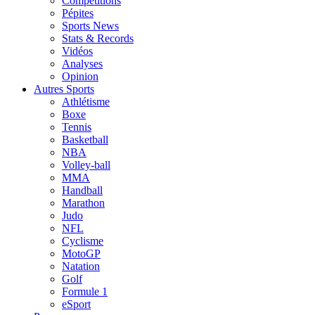
Compétitions
Pépites
Sports News
Stats & Records
Vidéos
Analyses
Opinion
Autres Sports
Athlétisme
Boxe
Tennis
Basketball
NBA
Volley-ball
MMA
Handball
Marathon
Judo
NFL
Cyclisme
MotoGP
Natation
Golf
Formule 1
eSport