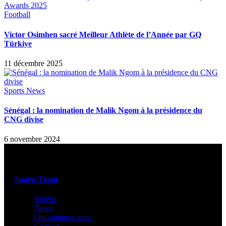
Football
Victor Osimhen sacré Meilleur Athlète de l’Année par GQ
Türkiye
11 décembre 2025
Sports News
Sénégal : la nomination de Malik Ngom à la présidence du
CNG divise
6 novembre 2024
Sports Team
Vidéos
News
Qui sommes-nous