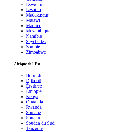
Eswatini
Lesotho
Madagascar
Malawi
Maurice
Mozambique
Namibie
Seychelles
Zambie
Zimbabwe
Afrique de l’Est
Burundi
Djibouti
Érythrée
Éthiopie
Kenya
Ouganda
Rwanda
Somalie
Soudan
Soudan du Sud
Tanzanie