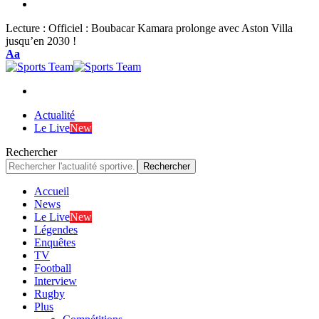
Lecture :
Officiel : Boubacar Kamara prolonge avec Aston Villa
jusqu’en 2030 !
Font
Aa
Resizer
Actualité
Le Live
New
Rechercher
Accueil
News
Le Live
New
Légendes
Enquêtes
TV
Football
Interview
Rugby
Plus