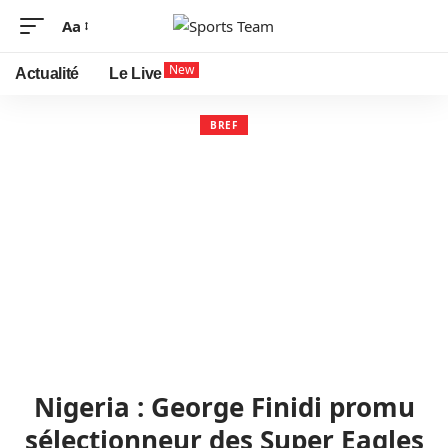
Aa
New
Actualité
Le Live
BREF
Nigeria : George Finidi promu
sélectionneur des Super Eagles