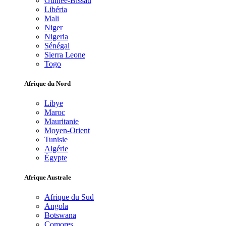
Guinée-Bissau
Libéria
Mali
Niger
Nigeria
Sénégal
Sierra Leone
Togo
Afrique du Nord
Libye
Maroc
Mauritanie
Moyen-Orient
Tunisie
Algérie
Égypte
Afrique Australe
Afrique du Sud
Angola
Botswana
Comores