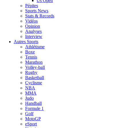
Us Open
Pépites
Sports News
Stats & Records
Vidéos
Opinion
Analyses
Interview
Autres Sports
Athlétisme
Boxe
Tennis
Marathon
Volley-ball
Rugby
Basketball
Cyclisme
NBA
MMA
Judo
Handball
Formule 1
Golf
MotoGP
eSport