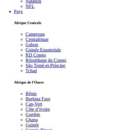
Natation
NFL
Pays
Afrique Centrale
Cameroun
Centrafrique
Gabon
Guinée Equatoriale
RD Congo
République du Congo
São Tomé-et-Príncipe
Tchad
Afrique de l’Ouest
Bénin
Burkina Faso
Cap-Vert
Côte d’Ivoire
Gambie
Ghana
Guinée