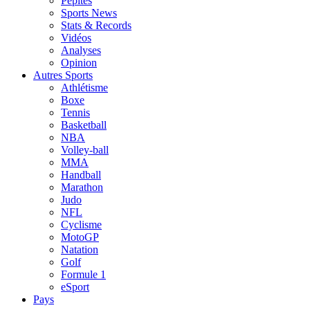
Pépites
Sports News
Stats & Records
Vidéos
Analyses
Opinion
Autres Sports
Athlétisme
Boxe
Tennis
Basketball
NBA
Volley-ball
MMA
Handball
Marathon
Judo
NFL
Cyclisme
MotoGP
Natation
Golf
Formule 1
eSport
Pays