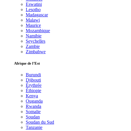
Eswatini
Lesotho
Madagascar
Malawi
Maurice
Mozambique
Namibie
Seychelles
Zambie
Zimbabwe
Afrique de l’Est
Burundi
Djibouti
Érythrée
Éthiopie
Kenya
Ouganda
Rwanda
Somalie
Soudan
Soudan du Sud
Tanzanie