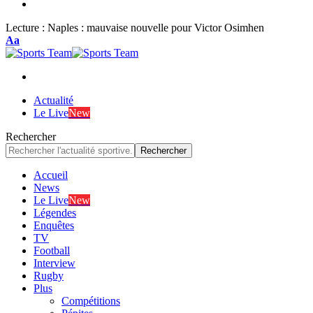
Lecture :
Naples : mauvaise nouvelle pour Victor Osimhen
Font
Aa
Resizer
Actualité
Le Live
New
Rechercher
Accueil
News
Le Live
New
Légendes
Enquêtes
TV
Football
Interview
Rugby
Plus
Compétitions