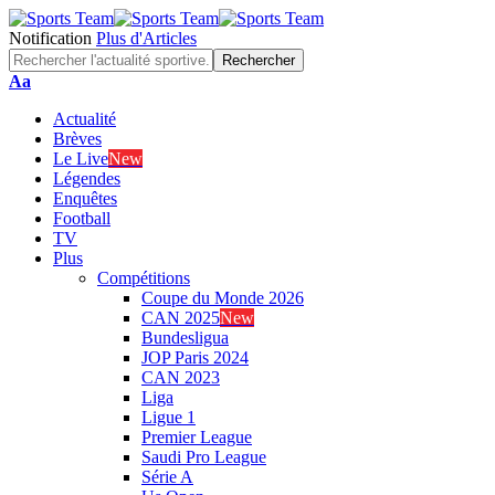
Notification
Plus d'Articles
Font
Aa
Resizer
Actualité
Brèves
Le Live
New
Légendes
Enquêtes
Football
TV
Plus
Compétitions
Coupe du Monde 2026
CAN 2025
New
Bundesligua
JOP Paris 2024
CAN 2023
Liga
Ligue 1
Premier League
Saudi Pro League
Série A