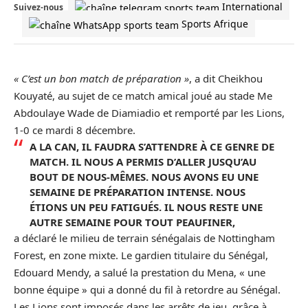
International
Suivez-nous
Sports Afrique
« C’est un bon match de préparation »
, a dit Cheikhou
Kouyaté, au sujet de ce match amical joué au stade Me
Abdoulaye Wade de Diamiadio et remporté par les Lions,
1-0 ce mardi 8 décembre.
A LA CAN, IL FAUDRA S’ATTENDRE À CE GENRE DE
MATCH. IL NOUS A PERMIS D’ALLER JUSQU’AU
BOUT DE NOUS-MÊMES. NOUS AVONS EU UNE
SEMAINE DE PRÉPARATION INTENSE. NOUS
ÉTIONS UN PEU FATIGUÉS. IL NOUS RESTE UNE
AUTRE SEMAINE POUR TOUT PEAUFINER,
a déclaré le milieu de terrain sénégalais de Nottingham
Forest, en zone mixte. Le gardien titulaire du
Sénégal
,
Edouard Mendy, a salué la prestation du Mena, « une
bonne équipe » qui a donné du fil à retordre au Sénégal.
Les Lions sont imposés dans les arrêts de jeu, grâce à