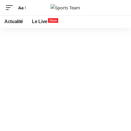
Aa
New
Actualité
Le Live