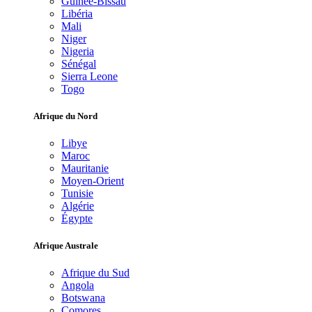
Guinée-Bissau
Libéria
Mali
Niger
Nigeria
Sénégal
Sierra Leone
Togo
Afrique du Nord
Libye
Maroc
Mauritanie
Moyen-Orient
Tunisie
Algérie
Égypte
Afrique Australe
Afrique du Sud
Angola
Botswana
Comores