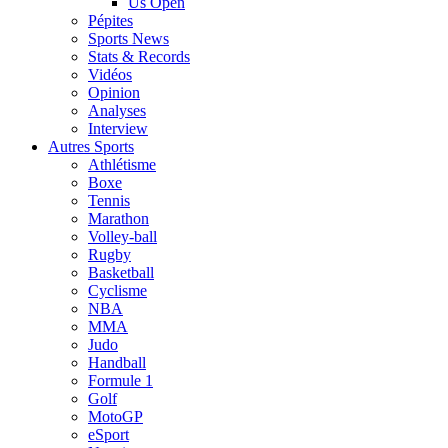
Us Open
Pépites
Sports News
Stats & Records
Vidéos
Opinion
Analyses
Interview
Autres Sports
Athlétisme
Boxe
Tennis
Marathon
Volley-ball
Rugby
Basketball
Cyclisme
NBA
MMA
Judo
Handball
Formule 1
Golf
MotoGP
eSport