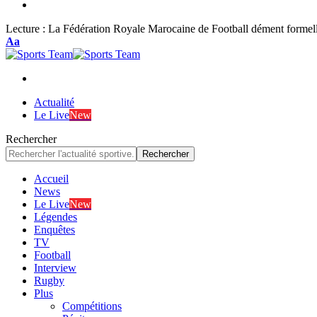
Lecture :
La Fédération Royale Marocaine de Football dément formel
Font
Aa
Resizer
Actualité
Le Live
New
Rechercher
Accueil
News
Le Live
New
Légendes
Enquêtes
TV
Football
Interview
Rugby
Plus
Compétitions