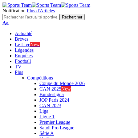
Notification
Plus d'Articles
Font
Aa
Resizer
Actualité
Brèves
Le Live
New
Légendes
Enquêtes
Football
TV
Plus
Compétitions
Coupe du Monde 2026
CAN 2025
New
Bundesligua
JOP Paris 2024
CAN 2023
Liga
Ligue 1
Premier League
Saudi Pro League
Série A