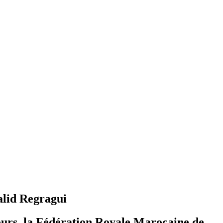
alid Regragui
jours, la Fédération Royale Marocaine de