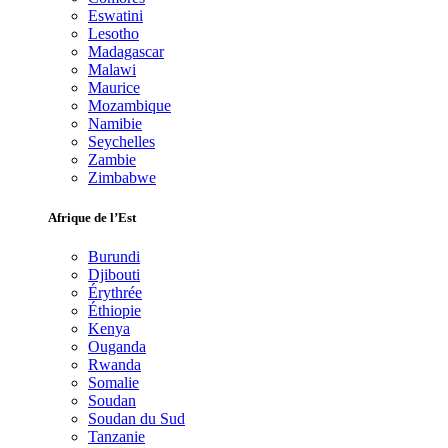
Eswatini
Lesotho
Madagascar
Malawi
Maurice
Mozambique
Namibie
Seychelles
Zambie
Zimbabwe
Afrique de l’Est
Burundi
Djibouti
Érythrée
Éthiopie
Kenya
Ouganda
Rwanda
Somalie
Soudan
Soudan du Sud
Tanzanie