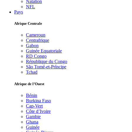
Natation
NFL
Pays
Afrique Centrale
Cameroun
Centrafrique
Gabon
Guinée Equatoriale
RD Congo
République du Congo
São Tomé-et-Príncipe
Tchad
Afrique de l’Ouest
Bénin
Burkina Faso
Cap-Vert
Côte d’Ivoire
Gambie
Ghana
Guinée