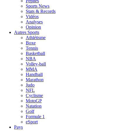
Pépites
Sports News
Stats & Records
Vidéos
Analyses
Opinion
Autres Sports
Athlétisme
Boxe
Tennis
Basketball
NBA
Volley-ball
MMA
Handball
Marathon
Judo
NFL
Cyclisme
MotoGP
Natation
Golf
Formule 1
eSport
Pays