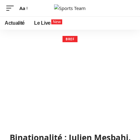
Aa
New
Actualité
Le Live
BREF
Binationalité : Julien Mesbahi,