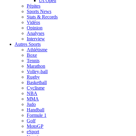
Us Open
Pépites
Sports News
Stats & Records
Vidéos
Opinion
Analyses
Interview
Autres Sports
Athlétisme
Boxe
Tennis
Marathon
Volley-ball
Rugby
Basketball
Cyclisme
NBA
MMA
Judo
Handball
Formule 1
Golf
MotoGP
eSport