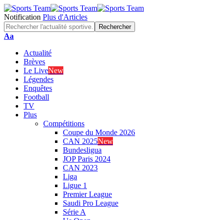
Notification
Plus d'Articles
Font
Aa
Resizer
Actualité
Brèves
Le Live
New
Légendes
Enquêtes
Football
TV
Plus
Compétitions
Coupe du Monde 2026
CAN 2025
New
Bundesligua
JOP Paris 2024
CAN 2023
Liga
Ligue 1
Premier League
Saudi Pro League
Série A