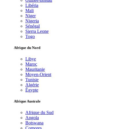
Guinée-Bissau
Libéria
Mali
Niger
Nigeria
Sénégal
Sierra Leone
Togo
Afrique du Nord
Libye
Maroc
Mauritanie
Moyen-Orient
Tunisie
Algérie
Égypte
Afrique Australe
Afrique du Sud
Angola
Botswana
Comores