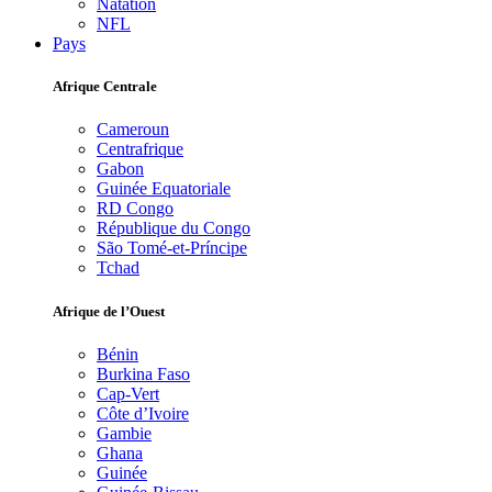
Natation
NFL
Pays
Afrique Centrale
Cameroun
Centrafrique
Gabon
Guinée Equatoriale
RD Congo
République du Congo
São Tomé-et-Príncipe
Tchad
Afrique de l’Ouest
Bénin
Burkina Faso
Cap-Vert
Côte d’Ivoire
Gambie
Ghana
Guinée