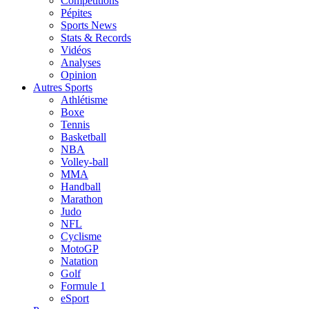
Compétitions
Pépites
Sports News
Stats & Records
Vidéos
Analyses
Opinion
Autres Sports
Athlétisme
Boxe
Tennis
Basketball
NBA
Volley-ball
MMA
Handball
Marathon
Judo
NFL
Cyclisme
MotoGP
Natation
Golf
Formule 1
eSport