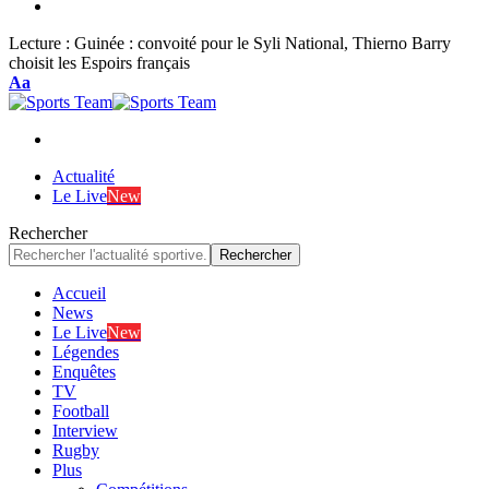
Lecture :
Guinée : convoité pour le Syli National, Thierno Barry
choisit les Espoirs français
Font
Aa
Resizer
Actualité
Le Live
New
Rechercher
Accueil
News
Le Live
New
Légendes
Enquêtes
TV
Football
Interview
Rugby
Plus