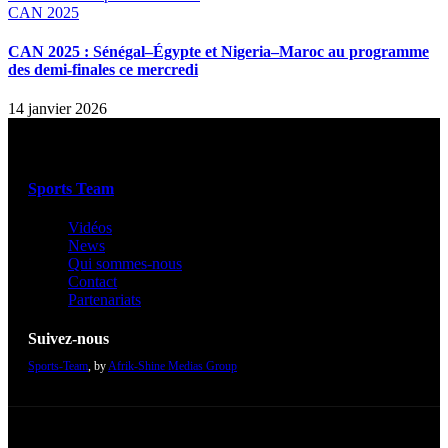
CAN 2025
CAN 2025 : Sénégal–Égypte et Nigeria–Maroc au programme
des demi-finales ce mercredi
14 janvier 2026
Sports Team
Vidéos
News
Qui sommes-nous
Contact
Partenariats
Suivez-nous
Sports-Team
, by
Afrik-Shine Medias Group