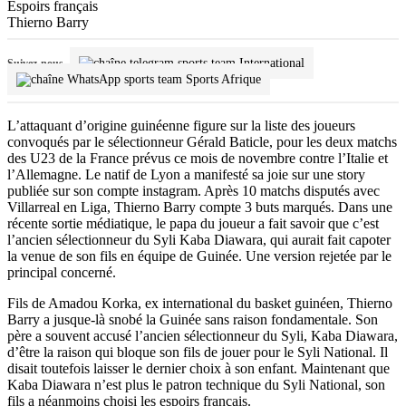
Thierno Barry
International
Suivez-nous
Sports Afrique
L’attaquant d’origine guinéenne figure sur la liste des joueurs
convoqués par le sélectionneur Gérald Baticle, pour les deux matchs
des U23 de la France prévus ce mois de novembre contre l’Italie et
l’Allemagne. Le natif de Lyon a manifesté sa joie sur une story
publiée sur son compte instagram. Après 10 matchs disputés avec
Villarreal en Liga, Thierno Barry compte 3 buts marqués. Dans une
récente sortie médiatique, le papa du joueur a fait savoir que c’est
l’ancien sélectionneur du Syli Kaba Diawara, qui aurait fait capoter
la venue de son fils en équipe de Guinée. Une version rejetée par le
principal concerné.
Fils de Amadou Korka, ex international du basket guinéen, Thierno
Barry a jusque-là snobé la Guinée sans raison fondamentale. Son
père a souvent accusé l’ancien sélectionneur du Syli, Kaba Diawara,
d’être la raison qui bloque son fils de jouer pour le Syli National. Il
disait toutefois laisser le dernier choix à son enfant. Maintenant que
Kaba Diawara n’est plus le patron technique du Syli National, son
fils a néanmoins choisi les espoirs français.