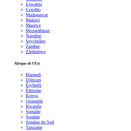
Eswatini
Lesotho
Madagascar
Malawi
Maurice
Mozambique
Namibie
Seychelles
Zambie
Zimbabwe
Afrique de l’Est
Burundi
Djibouti
Érythrée
Éthiopie
Kenya
Ouganda
Rwanda
Somalie
Soudan
Soudan du Sud
Tanzanie