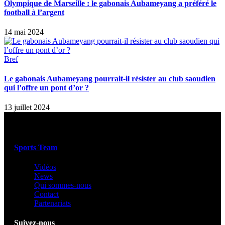
Olympique de Marseille : le gabonais Aubameyang a préféré le
football à l’argent
14 mai 2024
Bref
Le gabonais Aubameyang pourrait-il résister au club saoudien
qui l’offre un pont d’or ?
13 juillet 2024
Sports Team
Vidéos
News
Qui sommes-nous
Contact
Partenariats
Suivez-nous