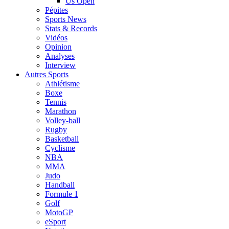
Us Open
Pépites
Sports News
Stats & Records
Vidéos
Opinion
Analyses
Interview
Autres Sports
Athlétisme
Boxe
Tennis
Marathon
Volley-ball
Rugby
Basketball
Cyclisme
NBA
MMA
Judo
Handball
Formule 1
Golf
MotoGP
eSport