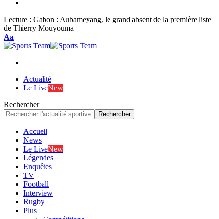
Lecture :
Gabon : Aubameyang, le grand absent de la première liste
de Thierry Mouyouma
Font
Aa
Resizer
Actualité
Le Live
New
Rechercher
Accueil
News
Le Live
New
Légendes
Enquêtes
TV
Football
Interview
Rugby
Plus