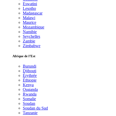
Eswatini
Lesotho
Madagascar
Malawi
Maurice
Mozambique
Namibie
Seychelles
Zambie
Zimbabwe
Afrique de l’Est
Burundi
Djibouti
Érythrée
Éthiopie
Kenya
Ouganda
Rwanda
Somalie
Soudan
Soudan du Sud
Tanzanie