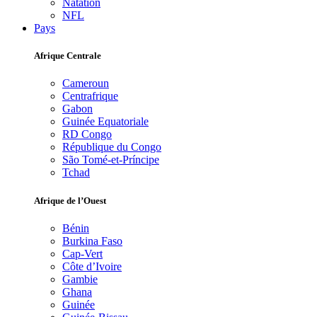
Natation
NFL
Pays
Afrique Centrale
Cameroun
Centrafrique
Gabon
Guinée Equatoriale
RD Congo
République du Congo
São Tomé-et-Príncipe
Tchad
Afrique de l’Ouest
Bénin
Burkina Faso
Cap-Vert
Côte d’Ivoire
Gambie
Ghana
Guinée