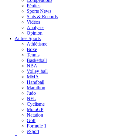
Compétitions
Pépites
Sports News
Stats & Records
Vidéos
Analyses
Opinion
Autres Sports
Athlétisme
Boxe
Tennis
Basketball
NBA
Volley-ball
MMA
Handball
Marathon
Judo
NFL
Cyclisme
MotoGP
Natation
Golf
Formule 1
eSport