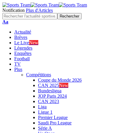
Notification
Plus d'Articles
Font
Aa
Resizer
Actualité
Brèves
Le Live
New
Légendes
Enquêtes
Football
TV
Plus
Compétitions
Coupe du Monde 2026
CAN 2025
New
Bundesligua
JOP Paris 2024
CAN 2023
Liga
Ligue 1
Premier League
Saudi Pro League
Série A