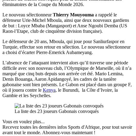
éliminatoires de la Coupe du Monde 2026.
Le nouveau sélectionneur
Thierry Mouyouma
a rappelé le
défenseur Urie-Michel Mboula, ainsi que deux nouveaux gardiens
de but : Loyce Mbaba (Mangasport) et Anse Ngoubi Demba (US
Raon-l’Etape, club de cinquième division française).
Le défenseur de 20 ans, Mboula, qui joue pour Sanliurfaspor en
Turquie, effectue son retour en sélection. Le nouveau sélectionneur
a choisi d’écarter Pierre-Emerick Aubameyang.
L’absence de l’attaquant intervient alors qu’il traverse une période
difficile avec son nouveau club, l’Olympique de Marseille, où il n’a
marqué que cinq buts depuis son arrivée cet été. Mario Lemina,
Denis Bouanga, Aaron Apidangoyé, les cadres de la tanière
gabonaise sont bien présents. Le Gabon est placé dans un groupe F,
où il jouera contre le
Kenya
, le Burundi, la Côte d’Ivoire, la
Gambie et les Seychelles.
La liste des 23 joueurs Gabonais convoqués
Vous en voulez plus...
Recevez toutes les dernières infos Sports d'Afrique, pour tout savoir
avant tout le monde. Abonnez-vous maintenant !