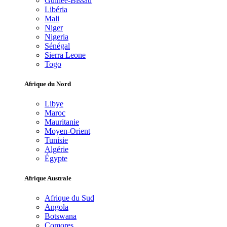
Guinée-Bissau
Libéria
Mali
Niger
Nigeria
Sénégal
Sierra Leone
Togo
Afrique du Nord
Libye
Maroc
Mauritanie
Moyen-Orient
Tunisie
Algérie
Égypte
Afrique Australe
Afrique du Sud
Angola
Botswana
Comores