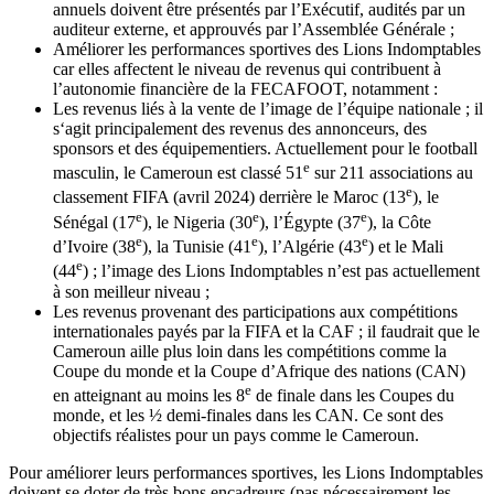
annuels doivent être présentés par l’Exécutif, audités par un
auditeur externe, et approuvés par l’Assemblée Générale ;
Améliorer les performances sportives des Lions Indomptables
car elles affectent le niveau de revenus qui contribuent à
l’autonomie financière de la FECAFOOT, notamment :
Les revenus liés à la vente de l’image de l’équipe nationale ; il
s‘agit principalement des revenus des annonceurs, des
sponsors et des équipementiers. Actuellement pour le football
e
masculin, le Cameroun est classé 51
sur 211 associations au
e
classement FIFA (avril 2024) derrière le Maroc (13
), le
e
e
e
Sénégal (17
), le Nigeria (30
), l’Égypte (37
), la Côte
e
e
e
d’Ivoire (38
), la Tunisie (41
), l’Algérie (43
) et le Mali
e
(44
) ; l’image des Lions Indomptables n’est pas actuellement
à son meilleur niveau ;
Les revenus provenant des participations aux compétitions
internationales payés par la FIFA et la CAF ; il faudrait que le
Cameroun aille plus loin dans les compétitions comme la
Coupe du monde et la Coupe d’Afrique des nations (CAN)
e
en atteignant au moins les 8
de finale dans les Coupes du
monde, et les ½ demi-finales dans les CAN. Ce sont des
objectifs réalistes pour un pays comme le Cameroun.
Pour améliorer leurs performances sportives, les Lions Indomptables
doivent se doter de très bons encadreurs (pas nécessairement les