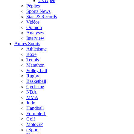
Us Open
Pépites
Sports News
Stats & Records
Vidéos
Opinion
Analyses
Interview
Autres Sports
Athlétisme
Boxe
Tennis
Marathon
Volley-ball
Rugby
Basketball
Cyclisme
NBA
MMA
Judo
Handball
Formule 1
Golf
MotoGP
eSport