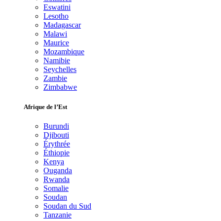
Eswatini
Lesotho
Madagascar
Malawi
Maurice
Mozambique
Namibie
Seychelles
Zambie
Zimbabwe
Afrique de l’Est
Burundi
Djibouti
Érythrée
Éthiopie
Kenya
Ouganda
Rwanda
Somalie
Soudan
Soudan du Sud
Tanzanie