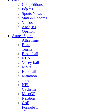
Plus
Compétitions
Pépites
Sports News
Stats & Records
Vidéos
Analyses
Opinion
Autres Sports
Athlétisme
Boxe
Tennis
Basketball
NBA
Volley-ball
MMA
Handball
Marathon
Judo
NFL
Cyclisme
MotoGP
Natation
Golf
Formule 1