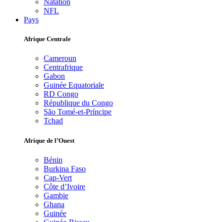
Natation
NFL
Pays
Afrique Centrale
Cameroun
Centrafrique
Gabon
Guinée Equatoriale
RD Congo
République du Congo
São Tomé-et-Príncipe
Tchad
Afrique de l’Ouest
Bénin
Burkina Faso
Cap-Vert
Côte d’Ivoire
Gambie
Ghana
Guinée