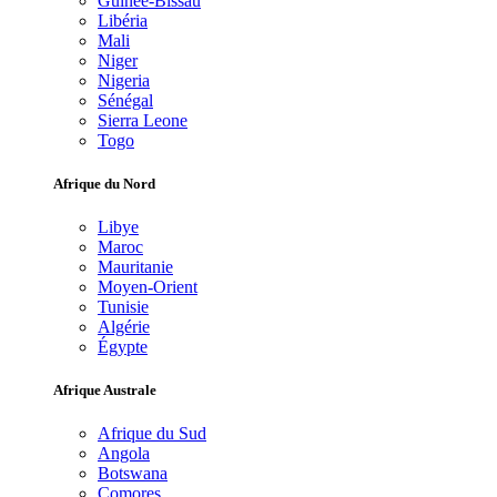
Guinée-Bissau
Libéria
Mali
Niger
Nigeria
Sénégal
Sierra Leone
Togo
Afrique du Nord
Libye
Maroc
Mauritanie
Moyen-Orient
Tunisie
Algérie
Égypte
Afrique Australe
Afrique du Sud
Angola
Botswana
Comores