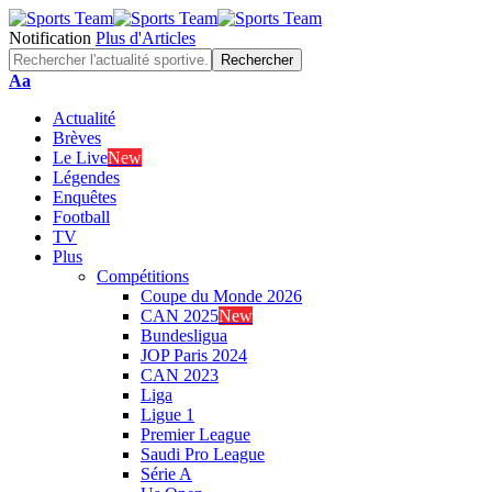
Notification
Plus d'Articles
Font
Aa
Resizer
Actualité
Brèves
Le Live
New
Légendes
Enquêtes
Football
TV
Plus
Compétitions
Coupe du Monde 2026
CAN 2025
New
Bundesligua
JOP Paris 2024
CAN 2023
Liga
Ligue 1
Premier League
Saudi Pro League
Série A