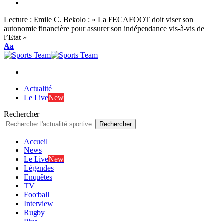
Lecture :
Emile C. Bekolo : « La FECAFOOT doit viser son
autonomie financière pour assurer son indépendance vis-à-vis de
l’Etat »
Font
Aa
Resizer
Actualité
Le Live
New
Rechercher
Accueil
News
Le Live
New
Légendes
Enquêtes
TV
Football
Interview
Rugby