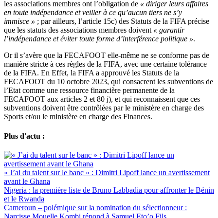
les associations membres ont l’obligation de
« diriger leurs affaires
en toute indépendance et veiller à ce qu’aucun tiers ne s’y
immisce »
; par ailleurs, l’article 15c) des Statuts de la FIFA précise
que les statuts des associations membres doivent
« garantir
l’indépendance et éviter toute forme d’interférence politique »
.
Or il s’avère que la FECAFOOT elle-même ne se conforme pas de
manière stricte à ces règles de la FIFA, avec une certaine tolérance
de la FIFA. En Effet, la FIFA a approuvé les Statuts de la
FECAFOOT du 10 octobre 2023, qui consacrent les subventions de
l’Etat comme une ressource financière permanente de la
FECAFOOT aux articles 2 et 80 j), et qui reconnaissent que ces
subventions doivent être contrôlées par le ministère en charge des
Sports et/ou le ministère en charge des Finances.
Plus d'actu :
« J’ai du talent sur le banc » : Dimitri Lipoff lance un avertissement
avant le Ghana
Nigeria : la première liste de Bruno Labbadia pour affronter le Bénin
et le Rwanda
Cameroun – polémique sur la nomination du sélectionneur :
Narcisse Mouelle Kombi répond à Samuel Eto’o Fils