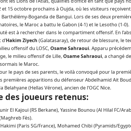
 les Lions de l’Atlas, qualifiés d’office en tant que pays h
 et 15 octobre prochains à Oujda, où les visiteurs reçoivent
 Barthélémy-Boganda de Bangui. Lors de ses deux premièr
natoires, le Maroc a battu le Gabon (4-1) et le Lesotho (1-0).
uté est à rechercher dans le compartiment offensif. En l’a
 d’
Hakim Ziyech
(Galatasaray), de retour de blessure, le t
milieu offensif du LOSC,
Osame Sahraoui
. Apparu précédem
e, le milieu offensif de Lille,
Osame Sahraoui
, a changé de
sormais le Maroc.
our le pays de ses parents, le voilà convoqué pour la premiè
 les premières apparitions du défenseur Abdelhamid Ait Boud
da Belahyane (Hellas Vérone), ancien de l’OGC Nice.
ste des joueurs retenus:
nir El Kajoui (RS Berkane), Yassine Bounou (Al Hilal FC/Arab
(Maghreb Fès).
Hakimi (Paris SG/France), Mohamed Chibi (Pyramids/Egypte