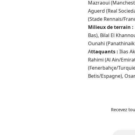
Mazraoui (Mancheste
Aguerd (Real Socied
(Stade Rennais/Fran
Milieux de terrain :
Bas), Bilal El Khann
Ounahi (Panathinaiko
A
ttaquants :
Ilias 
Rahimi (Al Ain/Emira
(Fenerbahçe/Turquie)
Betis/Espagne), Osam
Recevez tou