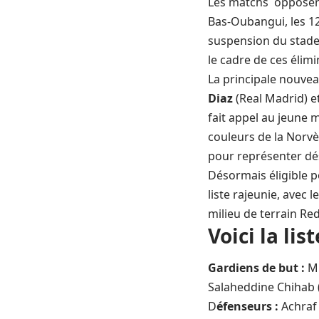
Les matchs opposeront
Bas-Oubangui, les 12
suspension du stade
le cadre de ces élimi
La principale nouvea
Diaz
(Real Madrid) et
fait appel au jeune 
couleurs de la Norvèg
pour représenter dé
Désormais éligible p
liste rajeunie, avec
milieu de terrain Re
Voici la li
Gardiens de but :
Mu
Salaheddine Chihab 
D
éfenseurs :
Achraf 