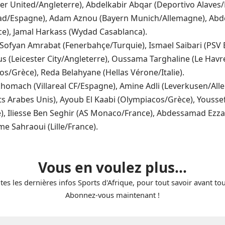
r United/Angleterre), Abdelkabir Abqar (Deportivo Alaves
ad/Espagne), Adam Aznou (Bayern Munich/Allemagne), Abde
ce), Jamal Harkass (Wydad Casablanca).
Sofyan Amrabat (Fenerbahçe/Turquie), Ismael Saibari (PSV
ous (Leicester City/Angleterre), Oussama Targhaline (Le Hav
s/Grèce), Reda Belahyane (Hellas Vérone/Italie).
Akhomach (Villareal CF/Espagne), Amine Adli (Leverkusen/Al
ts Arabes Unis), Ayoub El Kaabi (Olympiacos/Grèce), Yousse
, Iliesse Ben Seghir (AS Monaco/France), Abdessamad Ezzal
e Sahraoui (Lille/France).
Vous en voulez plus...
tes les dernières infos Sports d'Afrique, pour tout savoir avant to
Abonnez-vous maintenant !
E-