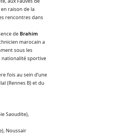
ôte, aux Fauves de
 en raison de la
es rencontres dans
bsence de
Brahim
echnicien marocain a
ment sous les
 nationalité sportive
re fois au sein d’une
lal (Rennes B) et du
ie Saoudite),
), Noussair