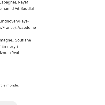
/Espagne), Nayef
lhamid Aït Boudlal
 Eindhoven/Pays-
re/France), Azzeddine
lemagne), Soufiane
f En-nesyri
zouli (Real
ut le monde.