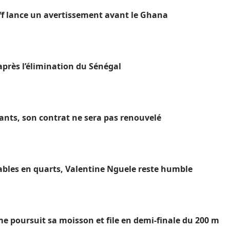
ipoff lance un avertissement avant le Ghana
près l’élimination du Sénégal
hants, son contrat ne sera pas renouvelé
ables en quarts, Valentine Nguele reste humble
poursuit sa moisson et file en demi-finale du 200 m