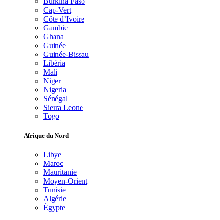
Burkina Faso
Cap-Vert
Côte d’Ivoire
Gambie
Ghana
Guinée
Guinée-Bissau
Libéria
Mali
Niger
Nigeria
Sénégal
Sierra Leone
Togo
Afrique du Nord
Libye
Maroc
Mauritanie
Moyen-Orient
Tunisie
Algérie
Égypte