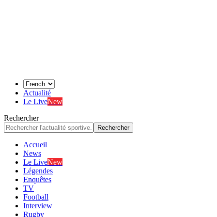
Actualité
Le Live
New
Rechercher
Accueil
News
Le Live
New
Légendes
Enquêtes
TV
Football
Interview
Rugby