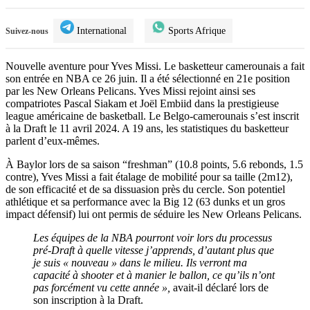
International
Sports Afrique
Suivez-nous
Nouvelle aventure pour Yves Missi. Le basketteur camerounais a fait
son entrée en NBA ce 26 juin. Il a été sélectionné en 21e position
par les New Orleans Pelicans. Yves Missi rejoint ainsi ses
compatriotes Pascal Siakam et Joël Embiid dans la prestigieuse
league américaine de basketball. Le Belgo-camerounais s’est inscrit
à la Draft le 11 avril 2024. A 19 ans, les statistiques du basketteur
parlent d’eux-mêmes.
À Baylor lors de sa saison “freshman” (10.8 points, 5.6 rebonds, 1.5
contre), Yves Missi a fait étalage de mobilité pour sa taille (2m12),
de son efficacité et de sa dissuasion près du cercle. Son potentiel
athlétique et sa performance avec la Big 12 (63 dunks et un gros
impact défensif) lui ont permis de séduire les New Orleans Pelicans.
Les équipes de la NBA pourront voir lors du processus
pré-Draft à quelle vitesse j’apprends, d’autant plus que
je suis « nouveau » dans le milieu. Ils verront ma
capacité à shooter et à manier le ballon, ce qu’ils n’ont
pas forcément vu cette année »,
avait-il déclaré lors de
son inscription à la Draft.