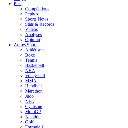
Plus
Compétitions
Pépites
Sports News
Stats & Records
Vidéos
Analyses
Opinion
Autres Sports
Athlétisme
Boxe
Tennis
Basketball
NBA
Volley-ball
MMA
Handball
Marathon
Judo
NFL
Cyclisme
MotoGP
Natation
Golf
Formule 1