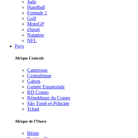
Judo
Handball
Formule 1
Golf
MotoGP
eSport
Natation
NFL
Pays
Afrique Centrale
Cameroun
Centrafrique
Gabon
Guinée Equatoriale
RD Congo
République du Congo
São Tomé-et-Príncipe
Tchad
Afrique de l’Ouest
Bénin