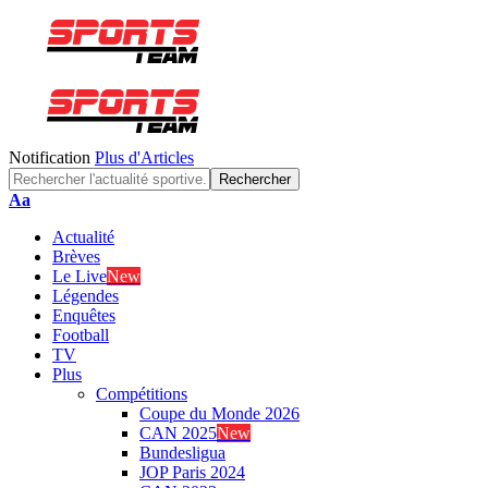
Notification
Plus d'Articles
Aa
Actualité
Brèves
Le Live
New
Légendes
Enquêtes
Football
TV
Plus
Compétitions
Coupe du Monde 2026
CAN 2025
New
Bundesligua
JOP Paris 2024