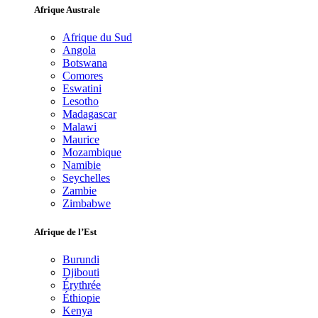
Afrique Australe
Afrique du Sud
Angola
Botswana
Comores
Eswatini
Lesotho
Madagascar
Malawi
Maurice
Mozambique
Namibie
Seychelles
Zambie
Zimbabwe
Afrique de l’Est
Burundi
Djibouti
Érythrée
Éthiopie
Kenya