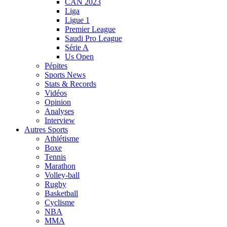
CAN 2023
Liga
Ligue 1
Premier League
Saudi Pro League
Série A
Us Open
Pépites
Sports News
Stats & Records
Vidéos
Opinion
Analyses
Interview
Autres Sports
Athlétisme
Boxe
Tennis
Marathon
Volley-ball
Rugby
Basketball
Cyclisme
NBA
MMA