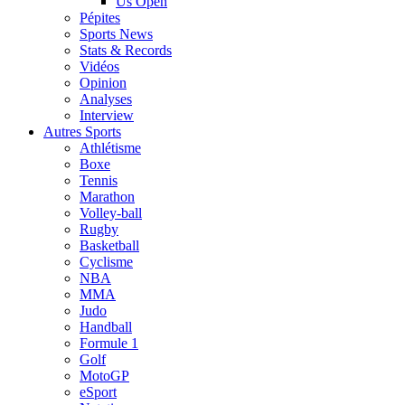
Us Open
Pépites
Sports News
Stats & Records
Vidéos
Opinion
Analyses
Interview
Autres Sports
Athlétisme
Boxe
Tennis
Marathon
Volley-ball
Rugby
Basketball
Cyclisme
NBA
MMA
Judo
Handball
Formule 1
Golf
MotoGP
eSport