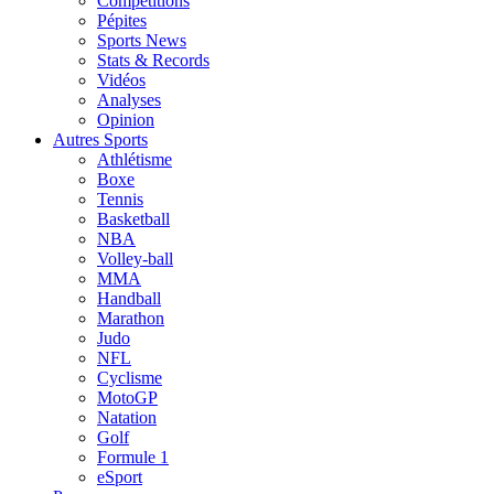
Compétitions
Pépites
Sports News
Stats & Records
Vidéos
Analyses
Opinion
Autres Sports
Athlétisme
Boxe
Tennis
Basketball
NBA
Volley-ball
MMA
Handball
Marathon
Judo
NFL
Cyclisme
MotoGP
Natation
Golf
Formule 1
eSport