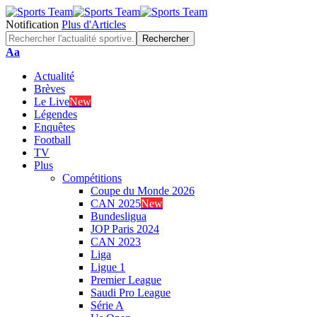
Notification
Plus d'Articles
Font
Aa
Resizer
Actualité
Brèves
Le Live
New
Légendes
Enquêtes
Football
TV
Plus
Compétitions
Coupe du Monde 2026
CAN 2025
New
Bundesligua
JOP Paris 2024
CAN 2023
Liga
Ligue 1
Premier League
Saudi Pro League
Série A