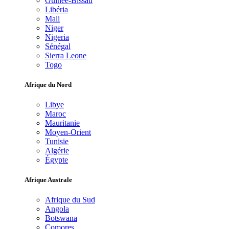
Guinée-Bissau
Libéria
Mali
Niger
Nigeria
Sénégal
Sierra Leone
Togo
Afrique du Nord
Libye
Maroc
Mauritanie
Moyen-Orient
Tunisie
Algérie
Égypte
Afrique Australe
Afrique du Sud
Angola
Botswana
Comores