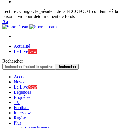
Lecture :
Congo : le président de la FECOFOOT condamné à la
prison à vie pour détournement de fonds
Font
Aa
Resizer
Actualité
Le Live
New
Rechercher
Accueil
News
Le Live
New
Légendes
Enquêtes
TV
Football
Interview
Rugby
Plus