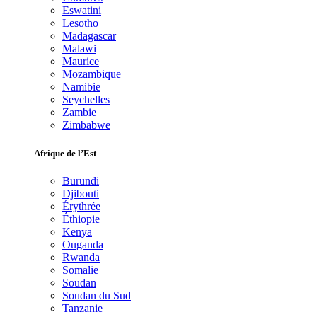
Eswatini
Lesotho
Madagascar
Malawi
Maurice
Mozambique
Namibie
Seychelles
Zambie
Zimbabwe
Afrique de l’Est
Burundi
Djibouti
Érythrée
Éthiopie
Kenya
Ouganda
Rwanda
Somalie
Soudan
Soudan du Sud
Tanzanie