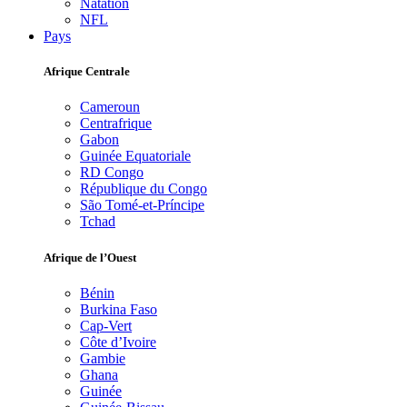
Natation
NFL
Pays
Afrique Centrale
Cameroun
Centrafrique
Gabon
Guinée Equatoriale
RD Congo
République du Congo
São Tomé-et-Príncipe
Tchad
Afrique de l’Ouest
Bénin
Burkina Faso
Cap-Vert
Côte d’Ivoire
Gambie
Ghana
Guinée