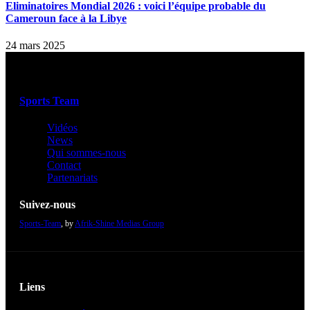
Eliminatoires Mondial 2026 : voici l’équipe probable du
Cameroun face à la Libye
24 mars 2025
Sports Team
Vidéos
News
Qui sommes-nous
Contact
Partenariats
Suivez-nous
Sports-Team
, by
Afrik-Shine Medias Group
Liens