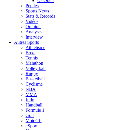
Us Open
Pépites
Sports News
Stats & Records
Vidéos
Opinion
Analyses
Interview
Autres Sports
Athlétisme
Boxe
Tennis
Marathon
Volley-ball
Rugby
Basketball
Cyclisme
NBA
MMA
Judo
Handball
Formule 1
Golf
MotoGP
eSport