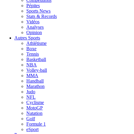
Compétitions
Pépites
Sports News
Stats & Records
Vidéos
Analyses
Opinion
Autres Sports
Athlétisme
Boxe
Tennis
Basketball
NBA
Volley-ball
MMA
Handball
Marathon
Judo
NFL
Cyclisme
MotoGP
Natation
Golf
Formule 1
eSport