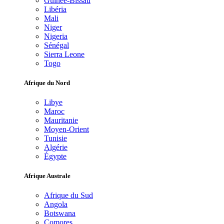
Guinée-Bissau
Libéria
Mali
Niger
Nigeria
Sénégal
Sierra Leone
Togo
Afrique du Nord
Libye
Maroc
Mauritanie
Moyen-Orient
Tunisie
Algérie
Égypte
Afrique Australe
Afrique du Sud
Angola
Botswana
Comores