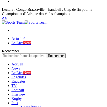
Lecture :
Congo Brazzaville – handball : Clap de fin pour le
Championnat d’Afrique des clubs champions
Font
Aa
Resizer
Actualité
Le Live
New
Rechercher
Accueil
News
Le Live
New
Légendes
Enquêtes
TV
Football
Interview
Rugby
Plus