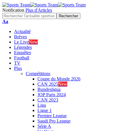
Notification
Plus d'Articles
Font
Aa
Resizer
Actualité
Brèves
Le Live
New
Légendes
Enquêtes
Football
TV
Plus
Compétitions
Coupe du Monde 2026
CAN 2025
New
Bundesligua
JOP Paris 2024
CAN 2023
Liga
Ligue 1
Premier League
Saudi Pro League
Série A