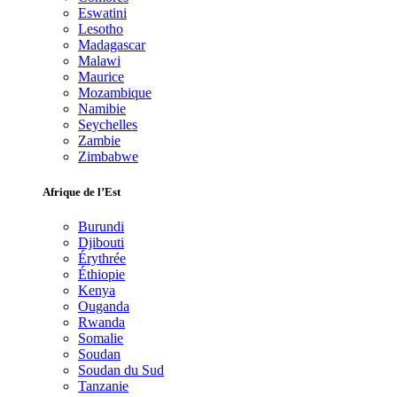
Eswatini
Lesotho
Madagascar
Malawi
Maurice
Mozambique
Namibie
Seychelles
Zambie
Zimbabwe
Afrique de l’Est
Burundi
Djibouti
Érythrée
Éthiopie
Kenya
Ouganda
Rwanda
Somalie
Soudan
Soudan du Sud
Tanzanie