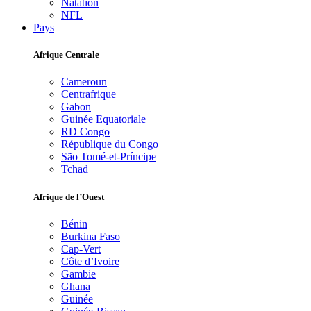
Natation
NFL
Pays
Afrique Centrale
Cameroun
Centrafrique
Gabon
Guinée Equatoriale
RD Congo
République du Congo
São Tomé-et-Príncipe
Tchad
Afrique de l’Ouest
Bénin
Burkina Faso
Cap-Vert
Côte d’Ivoire
Gambie
Ghana
Guinée