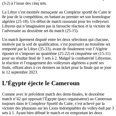
(3-2) à l’issue des cinq sets.
La Libye s’est montrée menaçante au Complexe sportif du Caire le
8e jour de la compétition, en battant au premier set son homologue
algérien (25-18). Un début de match rassurant pour les volleyeurs
Libyens qui n’imaginaient pas la farouche réaction et la victoire de
l’adversaire au deuxième set du match (25-15).
Un match âprement disputé entre les deux sélections qui chacune,
motivée par la soif de qualification, s’est poursuivi au troisième set
remporté par la Libye (35-33), avant de finalement voir l’Algérie
riposter et s’imposer au quatrième (25-22) et cinquième set (15-11)
pour un résultat final de 3 sets à 2. Malgré la combativité Libyenne,
la réaction et l’engagement des volleyeurs algériens a porté ses
fruits, offrant alors à ces derniers un ticket pour la finale qui se joue
le 12 septembre 2023.
L’Égypte éjecte le Cameroun
Comme avec le précédent match des demi-finales, le deuxième
match n°42 qui opposait l’Égypte (pays organisateur) au Cameroun
toujours dans le Complexe Sportif du Caire, s’est achevé par la
victoire des pharaons sur les Lions indomptables du volley-ball par 3
sets à 1. Ayant bien débuté le match et en remportant les deux