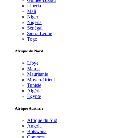
Guinée-Bissau
Libéria
Mali
Niger
Nigeria
Sénégal
Sierra Leone
Togo
Afrique du Nord
Libye
Maroc
Mauritanie
Moyen-Orient
Tunisie
Algérie
Égypte
Afrique Australe
Afrique du Sud
Angola
Botswana
Comores