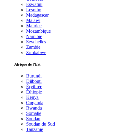
Eswatini
Lesotho
Madagascar
Malawi
Maurice
Mozambique
Namibie
Seychelles
Zambie
Zimbabwe
Afrique de l’Est
Burundi
Djibouti
Érythrée
Éthiopie
Kenya
Ouganda
Rwanda
Somalie
Soudan
Soudan du Sud
Tanzanie