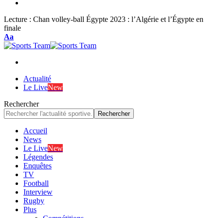
Lecture :
Chan volley-ball Égypte 2023 : l’Algérie et l’Égypte en
finale
Font
Aa
Resizer
Actualité
Le Live
New
Rechercher
Accueil
News
Le Live
New
Légendes
Enquêtes
TV
Football
Interview
Rugby
Plus