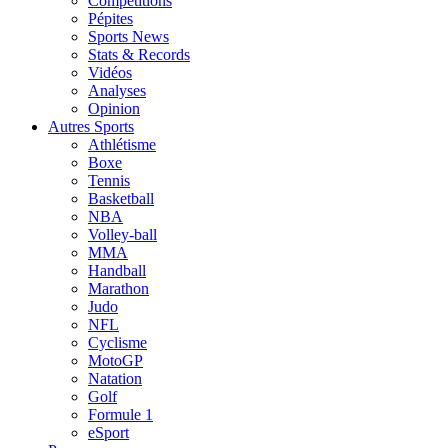
Compétitions
Pépites
Sports News
Stats & Records
Vidéos
Analyses
Opinion
Autres Sports
Athlétisme
Boxe
Tennis
Basketball
NBA
Volley-ball
MMA
Handball
Marathon
Judo
NFL
Cyclisme
MotoGP
Natation
Golf
Formule 1
eSport