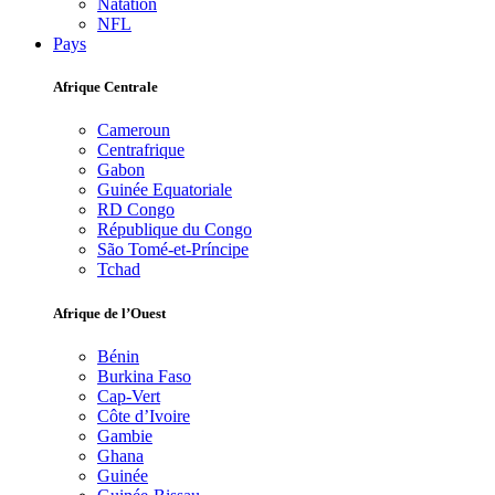
Natation
NFL
Pays
Afrique Centrale
Cameroun
Centrafrique
Gabon
Guinée Equatoriale
RD Congo
République du Congo
São Tomé-et-Príncipe
Tchad
Afrique de l’Ouest
Bénin
Burkina Faso
Cap-Vert
Côte d’Ivoire
Gambie
Ghana
Guinée