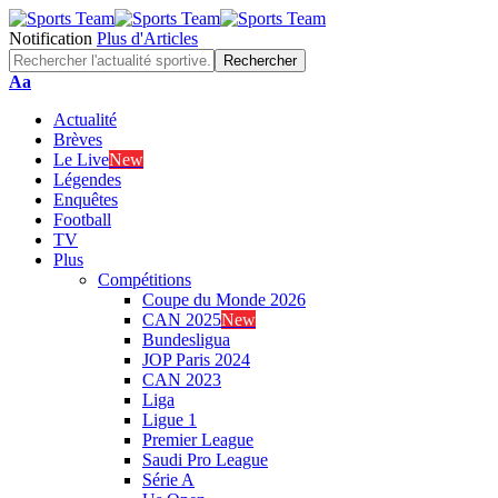
Notification
Plus d'Articles
Font
Aa
Resizer
Actualité
Brèves
Le Live
New
Légendes
Enquêtes
Football
TV
Plus
Compétitions
Coupe du Monde 2026
CAN 2025
New
Bundesligua
JOP Paris 2024
CAN 2023
Liga
Ligue 1
Premier League
Saudi Pro League
Série A