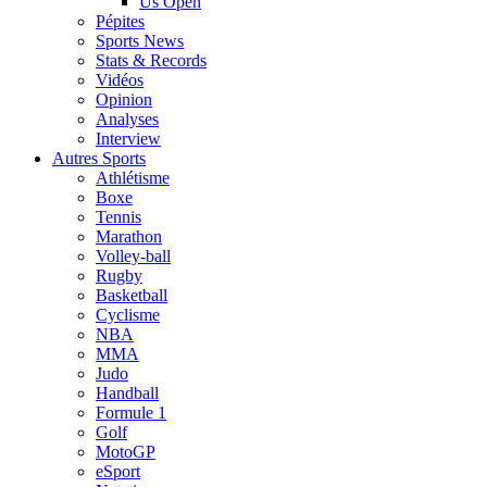
Us Open
Pépites
Sports News
Stats & Records
Vidéos
Opinion
Analyses
Interview
Autres Sports
Athlétisme
Boxe
Tennis
Marathon
Volley-ball
Rugby
Basketball
Cyclisme
NBA
MMA
Judo
Handball
Formule 1
Golf
MotoGP
eSport