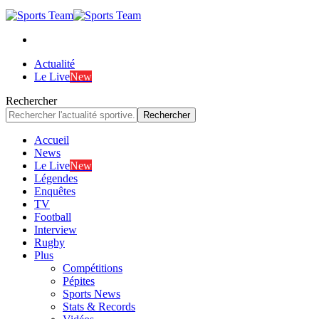
Actualité
Le Live
New
Rechercher
Accueil
News
Le Live
New
Légendes
Enquêtes
TV
Football
Interview
Rugby
Plus
Compétitions
Pépites
Sports News
Stats & Records