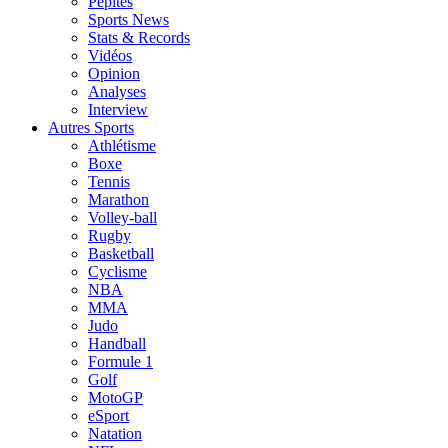
Pépites
Sports News
Stats & Records
Vidéos
Opinion
Analyses
Interview
Autres Sports
Athlétisme
Boxe
Tennis
Marathon
Volley-ball
Rugby
Basketball
Cyclisme
NBA
MMA
Judo
Handball
Formule 1
Golf
MotoGP
eSport
Natation