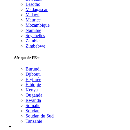
Lesotho
Madagascar
Malawi
Maurice
Mozambique
Namibie
Seychelles
Zambie
Zimbabwe
Afrique de l’Est
Burundi
Djibouti
Érythrée
Éthiopie
Kenya
Ouganda
Rwanda
Somalie
Soudan
Soudan du Sud
Tanzanie