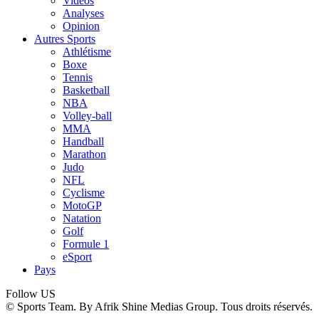
Vidéos
Analyses
Opinion
Autres Sports
Athlétisme
Boxe
Tennis
Basketball
NBA
Volley-ball
MMA
Handball
Marathon
Judo
NFL
Cyclisme
MotoGP
Natation
Golf
Formule 1
eSport
Pays
Follow US
© Sports Team. By Afrik Shine Medias Group. Tous droits réservés.