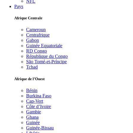
NFL
Pays
Afrique Centrale
Cameroun
Centrafrique
Gabon
Guinée Equatoriale
RD Congo
République du Congo
São Tomé-et-Príncipe
Tchad
Afrique de l’Ouest
Bénin
Burkina Faso
Cap-Vert
Côte d’Ivoire
Gambie
Ghana
Guinée
Guinée-Bissau