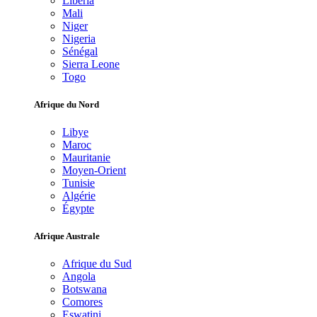
Libéria
Mali
Niger
Nigeria
Sénégal
Sierra Leone
Togo
Afrique du Nord
Libye
Maroc
Mauritanie
Moyen-Orient
Tunisie
Algérie
Égypte
Afrique Australe
Afrique du Sud
Angola
Botswana
Comores
Eswatini