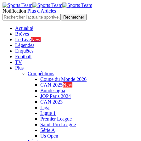
Notification
Plus d'Articles
Actualité
Brèves
Le Live
New
Légendes
Enquêtes
Football
TV
Plus
Compétitions
Coupe du Monde 2026
CAN 2025
New
Bundesligua
JOP Paris 2024
CAN 2023
Liga
Ligue 1
Premier League
Saudi Pro League
Série A
Us Open