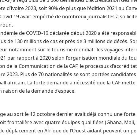
l (CAF) a reçu plus de 5 000 demandes d’
accréditation
des mé
te d’Ivoire 2023
, soit 90% de plus que l’édition 2021 au Came
ovid 19 avait empêché de nombreux journalistes à solliciter
eroun.
andémie de COVID-19 déclarée début 2020 a été responsable
lus de 130 millions de cas et près de 3 millions de décès. S
ur, notamment sur le tourisme mondial : les voyages inter
021 par rapport à 2020 selon l’organisation mondiale du to
tion de la Communication de la
CAF
, le processus d’accrédita
e 2023. Plus de 70 nationalités se sont portées candidates 
all africain. La forte demande a nécessité que la
CAF
mette 
n raison de la demande d’espace.
ge au sort le 12 octobre dernier avait déjà connu une forte
soit frontalière avec quatre équipes qualifiées (Ghana, Mali
de déplacement en Afrique de l’Ouest aidant peuvent un peu 