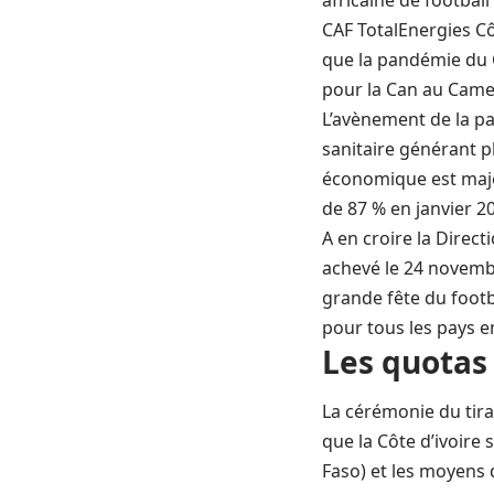
africaine de footbal
CAF TotalEnergies Cô
que la pandémie du C
pour la Can au Cam
L’avènement de la p
sanitaire générant p
économique est maje
de 87 % en janvier 2
A en croire la Direc
achevé le 24 novembr
grande fête du footb
pour tous les pays e
Les quotas
La cérémonie du tira
que la Côte d’ivoire 
Faso) et les moyens 