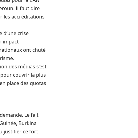
dias pour la
CAN
roun. Il faut dire
 les accréditations
 d’une crise
on impact
nationaux ont chuté
urisme.
tion des médias s’est
pour couvrir la plus
en place des quotas
 demande. Le fait
, Guinée, Burkina
justifier ce fort