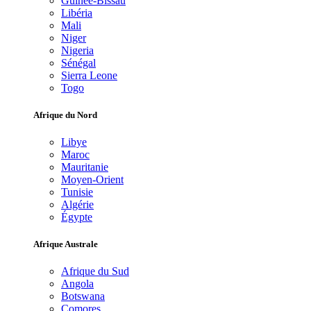
Guinée-Bissau
Libéria
Mali
Niger
Nigeria
Sénégal
Sierra Leone
Togo
Afrique du Nord
Libye
Maroc
Mauritanie
Moyen-Orient
Tunisie
Algérie
Égypte
Afrique Australe
Afrique du Sud
Angola
Botswana
Comores