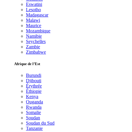
Eswatini
Lesotho
Madagascar
Malawi
Maurice
Mozambique
Namibie
Seychelles
Zambie
Zimbabwe
Afrique de l’Est
Burundi
Djibouti
Érythrée
Éthiopie
Kenya
Ouganda
Rwanda
Somalie
Soudan
Soudan du Sud
Tanzanie