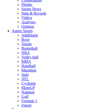
Compétitions
Pépites
Sports News
Stats & Records
Vidéos
Analyses
Opinion
Autres Sports
Athlétisme
Boxe
Tennis
Basketball
NBA
Volley-ball
MMA
Handball
Marathon
Judo
NFL
Cyclisme
MotoGP
Natation
Golf
Formule 1
eSport