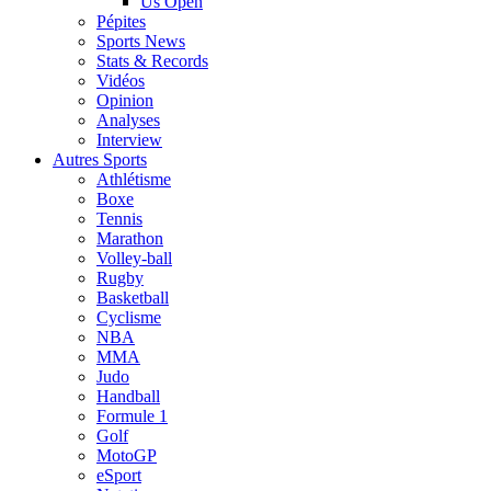
Us Open
Pépites
Sports News
Stats & Records
Vidéos
Opinion
Analyses
Interview
Autres Sports
Athlétisme
Boxe
Tennis
Marathon
Volley-ball
Rugby
Basketball
Cyclisme
NBA
MMA
Judo
Handball
Formule 1
Golf
MotoGP
eSport