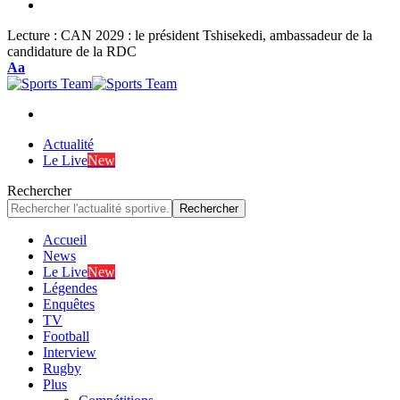
Lecture :
CAN 2029 : le président Tshisekedi, ambassadeur de la
candidature de la RDC
Font
Aa
Resizer
Actualité
Le Live
New
Rechercher
Accueil
News
Le Live
New
Légendes
Enquêtes
TV
Football
Interview
Rugby
Plus