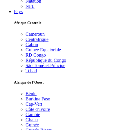
Natation
NFL
Pays
Afrique Centrale
Cameroun
Centrafrique
Gabon
Guinée Equatoriale
RD Congo
République du Congo
São Tomé-et-Príncipe
Tchad
Afrique de l’Ouest
Bénin
Burkina Faso
Cap-Vert
Côte d’Ivoire
Gambie
Ghana
Guinée