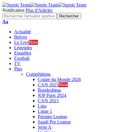
Notification
Plus d'Articles
Font
Aa
Resizer
Actualité
Brèves
Le Live
New
Légendes
Enquêtes
Football
TV
Plus
Compétitions
Coupe du Monde 2026
CAN 2025
New
Bundesligua
JOP Paris 2024
CAN 2023
Liga
Ligue 1
Premier League
Saudi Pro League
Série A