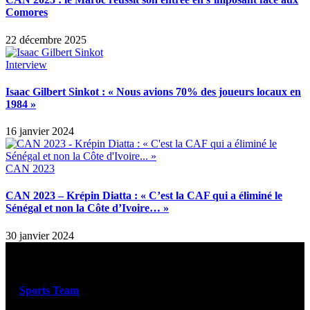
Comores
22 décembre 2025
Interview
Isaac Gilbert Sinkot : « Nous avions 70% des joueurs locaux en
1984 »
16 janvier 2024
CAN 2023
CAN 2023 – Krépin Diatta : « C’est la CAF qui a éliminé le
Sénégal et non la Côte d’Ivoire… »
30 janvier 2024
Sports Team