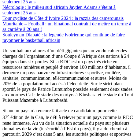
Nécrologie : le milieu sud-africain Jayden Adams s’éteint à
seulement 25 ans
Tour cycliste de Côte d’Ivoire 2024 : la razzia des camerounais
Mauritanie – Football : un binational contraint de mettre un terme à
sa carrière à 20 ans !
Souleyman Diabaté : la légende ivoirienne qui continue de faire
rayonner le basketball africain
Un souhait aux allures d’un défi gigantesque au vu du cahier des
charges de l’organisation d’une Coupe d’Afrique des nations à 24
équipes dans six poules. Si la RDC est un pays très riche en
ressources minières et peuplé d’environ 100 millions d’habitants, il
demeure un pays pauvre en infrastructures : sportive, routière,
sanitaire, communication, télécommunication et autres. Moins de
20% de la population ont accès à l’électricité. Sur le strict plan
sportif, le pays de Patrice Lumumba possède seulement deux stades
aux normes Caf : le stade des martyrs à Kinshasa et le stade du Tout
Puissant Mazembe à Lubumbashi.
Si aucun pays n’a encore fait acte de candidature pour cette
e
37
édition de la Can, le défi à relever pour un pays comme la RDC
reste immense. Au vu de la situation actuelle du pays sur plusieurs
domaines de la vie (insécurité à l’Est du pays), il y a du chemin à
parcourir. 2029 c’est dans 5 ans, les autorités politiques et sportives