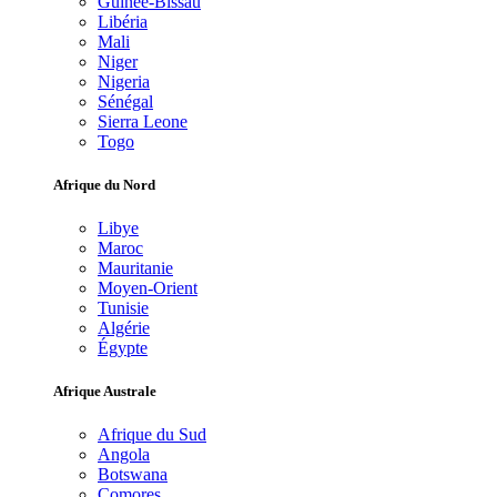
Guinée-Bissau
Libéria
Mali
Niger
Nigeria
Sénégal
Sierra Leone
Togo
Afrique du Nord
Libye
Maroc
Mauritanie
Moyen-Orient
Tunisie
Algérie
Égypte
Afrique Australe
Afrique du Sud
Angola
Botswana
Comores