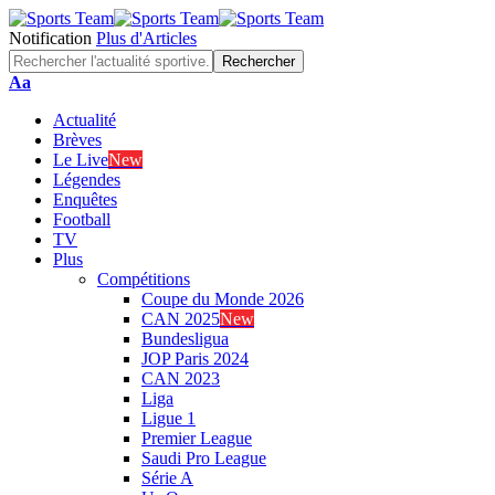
Notification
Plus d'Articles
Font
Aa
Resizer
Actualité
Brèves
Le Live
New
Légendes
Enquêtes
Football
TV
Plus
Compétitions
Coupe du Monde 2026
CAN 2025
New
Bundesligua
JOP Paris 2024
CAN 2023
Liga
Ligue 1
Premier League
Saudi Pro League
Série A