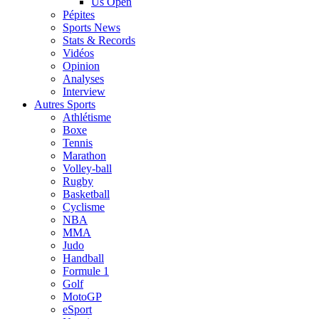
Us Open
Pépites
Sports News
Stats & Records
Vidéos
Opinion
Analyses
Interview
Autres Sports
Athlétisme
Boxe
Tennis
Marathon
Volley-ball
Rugby
Basketball
Cyclisme
NBA
MMA
Judo
Handball
Formule 1
Golf
MotoGP
eSport