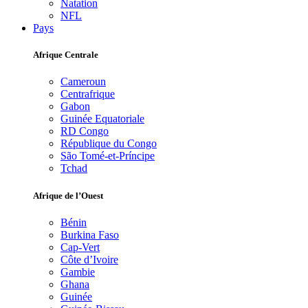
Natation
NFL
Pays
Afrique Centrale
Cameroun
Centrafrique
Gabon
Guinée Equatoriale
RD Congo
République du Congo
São Tomé-et-Príncipe
Tchad
Afrique de l’Ouest
Bénin
Burkina Faso
Cap-Vert
Côte d’Ivoire
Gambie
Ghana
Guinée