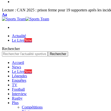
Lecture :
CAN 2025 : prison ferme pour 19 supporters après les inciden
Font
Aa
Resizer
Actualité
Le Live
New
Rechercher
Accueil
News
Le Live
New
Légendes
Enquêtes
TV
Football
Interview
Rugby
Plus
Compétitions