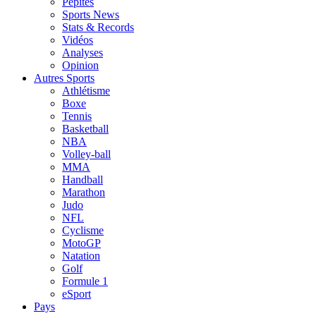
Pépites
Sports News
Stats & Records
Vidéos
Analyses
Opinion
Autres Sports
Athlétisme
Boxe
Tennis
Basketball
NBA
Volley-ball
MMA
Handball
Marathon
Judo
NFL
Cyclisme
MotoGP
Natation
Golf
Formule 1
eSport
Pays