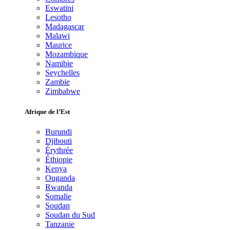
Eswatini
Lesotho
Madagascar
Malawi
Maurice
Mozambique
Namibie
Seychelles
Zambie
Zimbabwe
Afrique de l’Est
Burundi
Djibouti
Érythrée
Éthiopie
Kenya
Ouganda
Rwanda
Somalie
Soudan
Soudan du Sud
Tanzanie